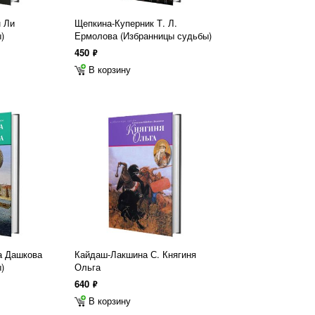
н Ли
Щепкина-Куперник Т. Л.
)
Ермолова (Избранницы судьбы)
450
ф
В корзину
а Дашкова
Кайдаш-Лакшина С. Княгиня
)
Ольга
640
ф
В корзину