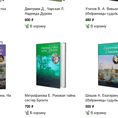
стка
Дмитриев Д., Чарская Л.
Утилов В. А. Вивье
Надежда Дурова
(Избранницы судьбы
600
480
ф
ф
В корзину
В корзину
нна. На
Митрофанова Е. Роковая тайна
Шишов А. Екатерин
сестер Бронте
(Избранницы судьбы
700
500
ф
ф
В корзину
В корзину