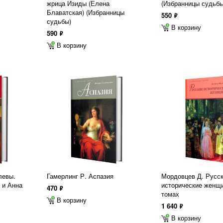
жрица Изиды (Елена
(Избранницы судьбы
Блаватская) (Избранницы
550
ф
судьбы)
В корзину
590
ф
В корзину
левы.
Гамерлинг Р. Аспазия
Мордовцев Д. Русс
 и Анна
исторические женщи
470
ф
томах
В корзину
1 640
ф
В корзину