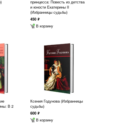
)
принцесса: Повесть из детства
и юности Екатерины II
(Избранницы судьбы)
450
ф
В корзину
кие
Ксения Годунова (Избранницы
ны: В 2
судьбы)
600
ф
В корзину