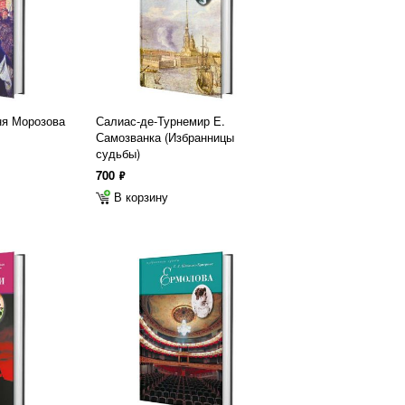
ня Морозова
Салиас-де-Турнемир Е.
Самозванка (Избранницы
судьбы)
700
ф
В корзину