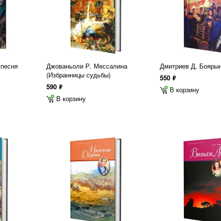
 песня
Джованьоли Р. Мессалина
Дмитриев Д. Бояры
(Избранницы судьбы)
550
ф
590
ф
В корзину
В корзину