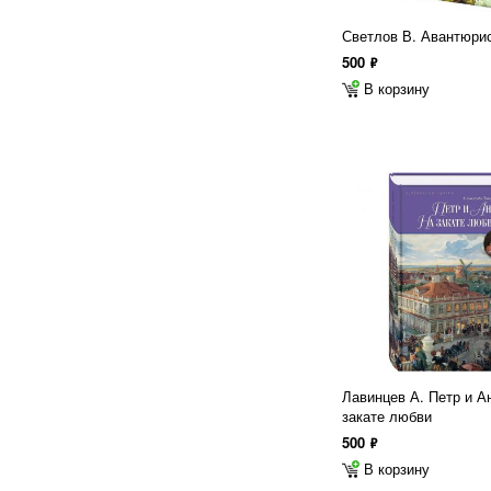
Светлов В. Авантюри
500
ф
В корзину
Лавинцев А. Петр и А
закате любви
500
ф
В корзину