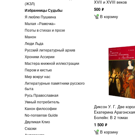
XVII и XVIII веков
(ЖЗЛ)
500
ф
Избранницы Судьбы
В корзину
Я люблю Пушкина
Малая «Рамочка»
Поэты в стихах и прозе
Манон
Люди Льда
Русский литературный архив
Хроники Ассирии
Мастера книжной иллюстрации
Пером и кистью
Мир вокруг нас
Литературные памятники русского
быта
Русь Православная
Умный потребитель
Диксон У. Г. Две коро
Канон философии
Екатерина Арагонская
No-nonsense Guide
Болейн: В 2 томах
Двуликая Клио
1 500
ф
Сказки
В корзину
Аудиокниги