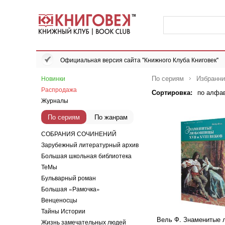
Официальная версия сайта "Книжного Клуба Книговек"
По сериям
Избранн
Новинки
Распродажа
Сортировка:
по алфа
Журналы
По сериям
По жанрам
СОБРАНИЯ СОЧИНЕНИЙ
Зарубежный литературный архив
Большая школьная библиотека
ТеМы
Бульварный роман
Большая «Рамочка»
Венценосцы
Тайны Истории
Вель Ф. Знаменитые 
Жизнь замечательных людей