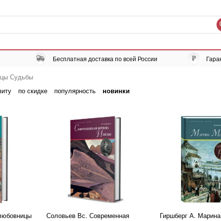
Бесплатная доставка по всей России
Гара
ицы Судьбы
виту
по скидке
популярность
новинки
любовницы
Соловьев Вс. Современная
Гиршберг А. Марин