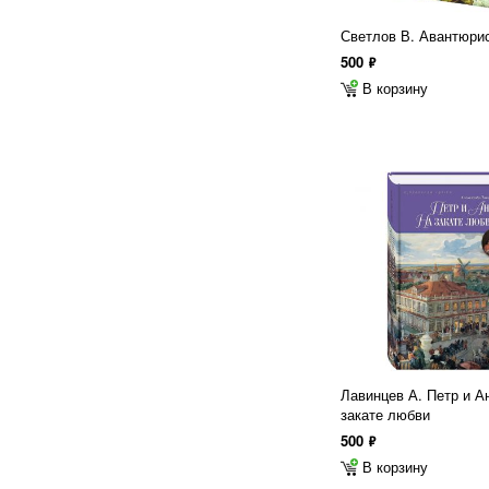
Светлов В. Авантюри
500
ф
В корзину
Лавинцев А. Петр и А
закате любви
500
ф
В корзину