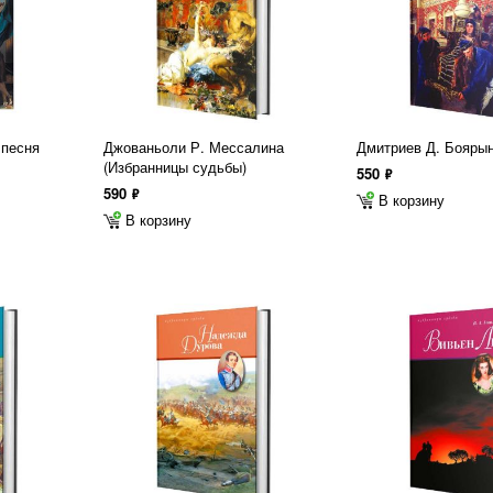
 песня
Джованьоли Р. Мессалина
Дмитриев Д. Бояры
(Избранницы судьбы)
550
ф
590
ф
В корзину
В корзину