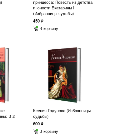
)
принцесса: Повесть из детства
и юности Екатерины II
(Избранницы судьбы)
450
ф
В корзину
кие
Ксения Годунова (Избранницы
ны: В 2
судьбы)
600
ф
В корзину