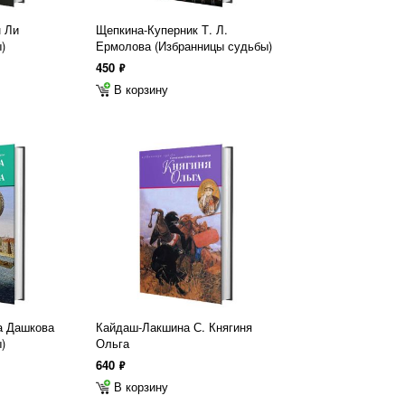
н Ли
Щепкина-Куперник Т. Л.
)
Ермолова (Избранницы судьбы)
450
ф
В корзину
а Дашкова
Кайдаш-Лакшина С. Княгиня
)
Ольга
640
ф
В корзину