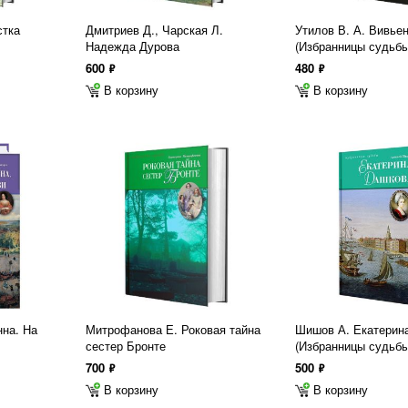
стка
Дмитриев Д., Чарская Л.
Утилов В. А. Вивье
Надежда Дурова
(Избранницы судьбы
600
480
ф
ф
В корзину
В корзину
нна. На
Митрофанова Е. Роковая тайна
Шишов А. Екатерин
сестер Бронте
(Избранницы судьбы
700
500
ф
ф
В корзину
В корзину