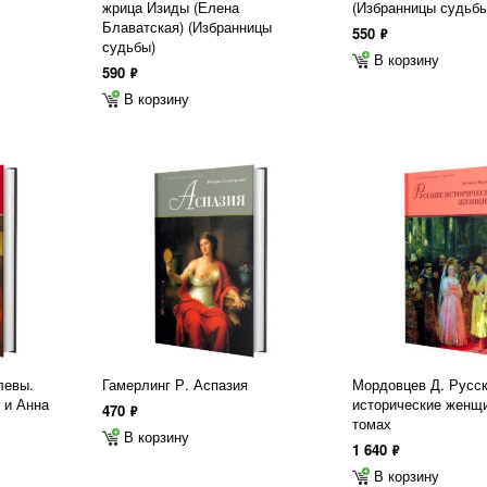
жрица Изиды (Елена
(Избранницы судьбы
Блаватская) (Избранницы
550
ф
судьбы)
В корзину
590
ф
В корзину
левы.
Гамерлинг Р. Аспазия
Мордовцев Д. Русс
 и Анна
исторические женщи
470
ф
томах
В корзину
1 640
ф
В корзину