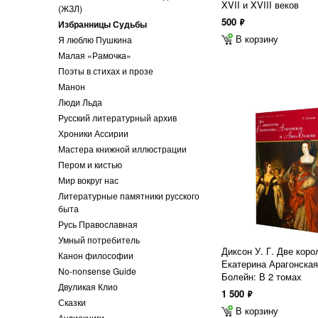
XVII и XVIII веков
(ЖЗЛ)
500
ф
Избранницы Судьбы
В корзину
Я люблю Пушкина
Малая «Рамочка»
Поэты в стихах и прозе
Манон
Люди Льда
Русский литературный архив
Хроники Ассирии
Мастера книжной иллюстрации
Пером и кистью
Мир вокруг нас
Литературные памятники русского
быта
Русь Православная
Умный потребитель
Диксон У. Г. Две коро
Канон философии
Екатерина Арагонская
No-nonsense Guide
Болейн: В 2 томах
Двуликая Клио
1 500
ф
Сказки
В корзину
Аудиокниги