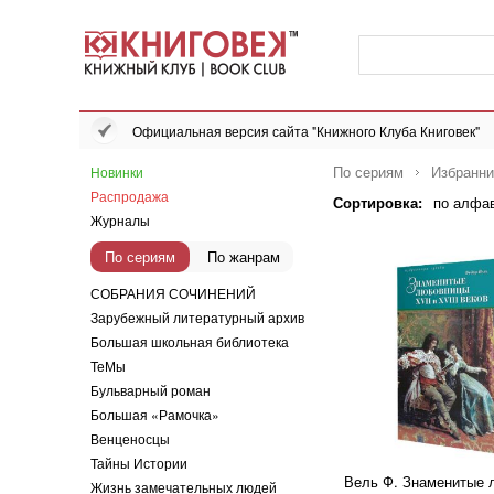
Официальная версия сайта "Книжного Клуба Книговек"
По сериям
Избранн
Новинки
Распродажа
Сортировка:
по алфа
Журналы
По сериям
По жанрам
СОБРАНИЯ СОЧИНЕНИЙ
Зарубежный литературный архив
Большая школьная библиотека
ТеМы
Бульварный роман
Большая «Рамочка»
Венценосцы
Тайны Истории
Вель Ф. Знаменитые 
Жизнь замечательных людей