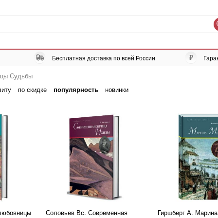
Бесплатная доставка по всей России
Гара
ицы Судьбы
виту
по скидке
популярность
новинки
любовницы
Соловьев Вс. Современная
Гиршберг А. Марин