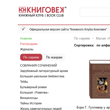
Официальная версия сайта "Книжного Клуба Книговек"
По сериям
Малая «
Новинки
Распродажа
Сортировка:
по алфа
Журналы
По сериям
По жанрам
СОБРАНИЯ СОЧИНЕНИЙ
Зарубежный литературный архив
Большая школьная библиотека
ТеМы
Бульварный роман
Большая «Рамочка»
Венценосцы
Тайны Истории
Борн Г. Гулливер у ар
Жизнь замечательных людей