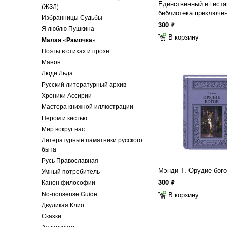
Единственный и геста
(ЖЗЛ)
библиотека приключен
Избранницы Судьбы
300
ф
Я люблю Пушкина
В корзину
Малая «Рамочка»
Поэты в стихах и прозе
Манон
Люди Льда
Русский литературный архив
Хроники Ассирии
Мастера книжной иллюстрации
Пером и кистью
Мир вокруг нас
Литературные памятники русского
быта
Русь Православная
Мэнди Т. Орудие бог
Умный потребитель
300
Канон философии
ф
No-nonsense Guide
В корзину
Двуликая Клио
Сказки
Аудиокниги