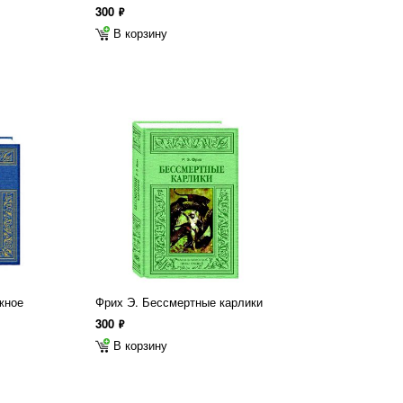
300
ф
В корзину
жное
Фрих Э. Бессмертные карлики
300
ф
В корзину