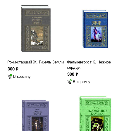
Рони-старший Ж. Гибель Земли
Фалькенгорст К. Нежное
сердце.
300
ф
300
ф
В корзину
В корзину