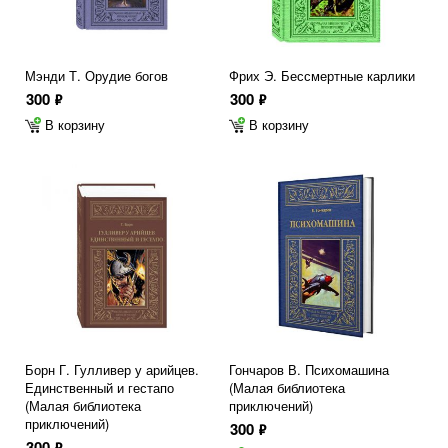
Мэнди Т. Орудие богов
Фрих Э. Бессмертные карлики
300
300
ф
ф
В корзину
В корзину
Борн Г. Гулливер у арийцев.
Гончаров В. Психомашина
Единственный и гестапо
(Малая библиотека
(Малая библиотека
приключений)
приключений)
300
ф
300
ф