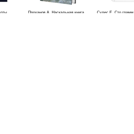
соты
Проханов А. Наскальная книга
Сулес Е. Сто грамм
300
500
ф
ф
В корзину
В корзину
о
Вингертер Н. Бестия. Рассказы
Дубов Ю. Лахезис
300
420
ф
ф
В корзину
В корзину