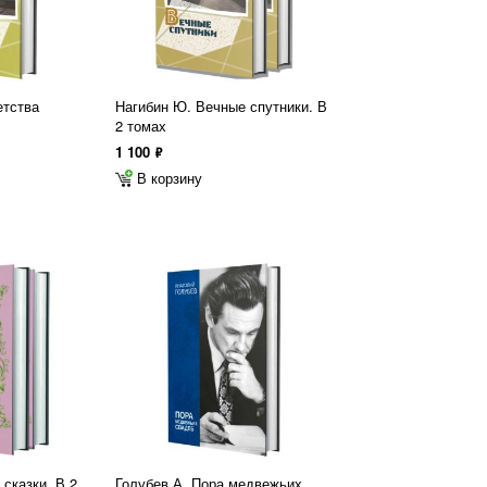
етства
Нагибин Ю. Вечные спутники. В
2 томах
1 100
ф
В корзину
сказки. В 2
Голубев А. Пора медвежьих