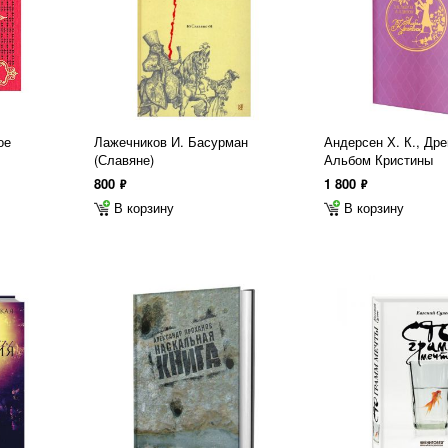
ое
Лажечников И. Басурман
Андерсен Х. К., Дре
(Славяне)
Альбом Кристины
800
1 800
ф
ф
В корзину
В корзину