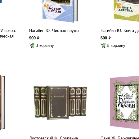
V веков.
Нагибин Ю. Чистые пруды
Нагибин Ю. Книга д
ическая
900
600
ф
ф
В корзину
В корзину
Достоевский Ф. Собрание
Санд Ж. Бабушкины 