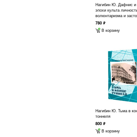
Нагибин Ю. Дафнис и
эпохи культа личност
волюнтаризма и заст
780
ф
В корзину
Нагибин Ю. Тьма в ко
тоннеля
800
ф
В корзину