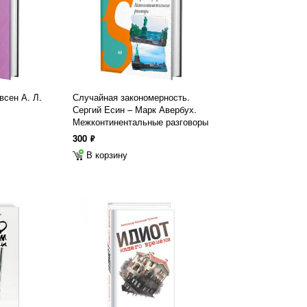
всен А. Л.
Случайная закономерность.
Сергий Есин – Марк Авербух.
Межконтинентальные разговоры
300
ф
В корзину