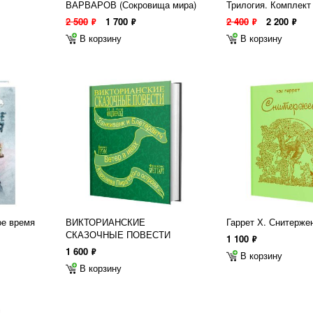
ВАРВАРОВ (Сокровища мира)
Трилогия. Комплект 
2 500
1 700
2 400
2 200
ф
ф
ф
ф
В корзину
В корзину
ое время
ВИКТОРИАНСКИЕ
Гаррет Х. Снитерж
СКАЗОЧНЫЕ ПОВЕСТИ
1 100
ф
1 600
ф
В корзину
В корзину