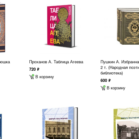
тюшка
Проханов А. Таблица Агеева
Пушкин А. Избранна
2 т. (Народная поэт
720
ф
библиотека)
В корзину
600
ф
В корзину