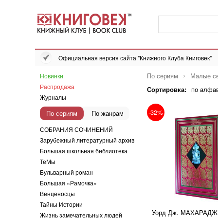
Официальная версия сайта "Книжного Клуба Книговек"
По сериям
Малые се
Новинки
Распродажа
Сортировка:
по алфа
Журналы
-32%
По сериям
По жанрам
СОБРАНИЯ СОЧИНЕНИЙ
Зарубежный литературный архив
Большая школьная библиотека
ТеМы
Бульварный роман
Большая «Рамочка»
Венценосцы
Тайны Истории
Уорд Дж. МАХАРАДЖ
Жизнь замечательных людей