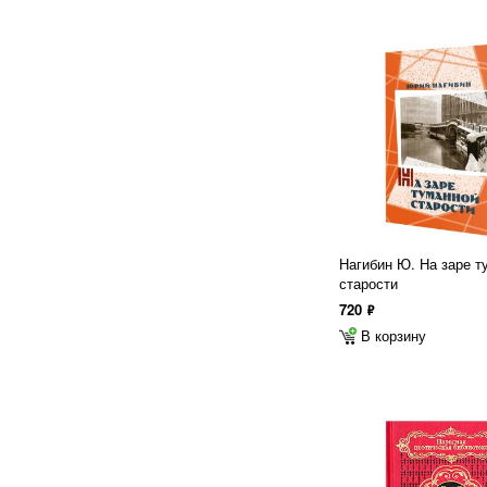
Нагибин Ю. На заре т
старости
720
ф
В корзину