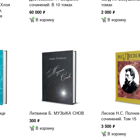
 Хлоя
сочинений: В 10 томах
томах
и,
60 000
2 000
ф
ф
оя
В корзину
В корзину
нце
Литвинов Б. МУЗЫКА СНОВ
Лесков Н.С. Полное
сочинений. Том 15
300
ф
3 500
ф
В корзину
В корзину