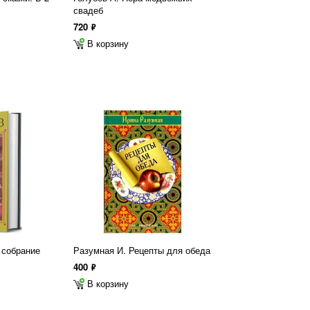
свадеб
720
ф
В корзину
 собрание
Разумная И. Рецепты для обеда
400
ф
В корзину