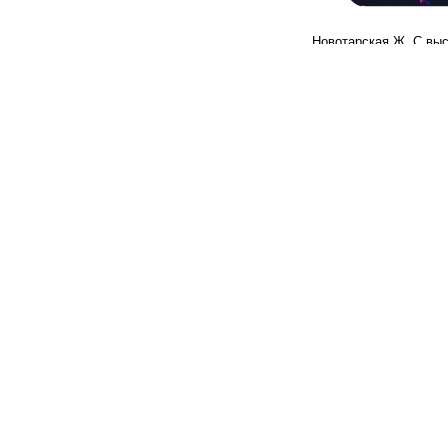
Новотарская Ж. С вы
молчания
250
ф
В корзину
Малыгин А. Б. Гонзаг
500
ф
В корзину