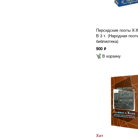
Персидские поэты X-X
В 3 т. (Народная поэт
библиотека)
900
ф
В корзину
Хит