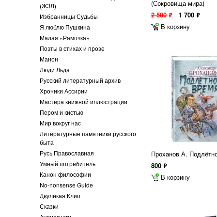
(Сокровища мира)
(ЖЗЛ)
2 500
1 700
ф
ф
Избранницы Судьбы
В корзину
Я люблю Пушкина
Малая «Рамочка»
Поэты в стихах и прозе
Манон
Люди Льда
Русский литературный архив
Хроники Ассирии
Мастера книжной иллюстрации
Пером и кистью
Мир вокруг нас
Литературные памятники русского
быта
Русь Православная
Проханов А. Подлётн
Умный потребитель
800
ф
Канон философии
В корзину
No-nonsense Guide
Двуликая Клио
Сказки
Аудиокниги