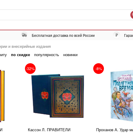
Бесплатная доставка по всей России
Гара
рии и внесерийные издания
виту
по скидке
популярность
новинки
-32%
-8%
И
Кассон Л. ПРАВИТЕЛИ
Проханов А. Удар м