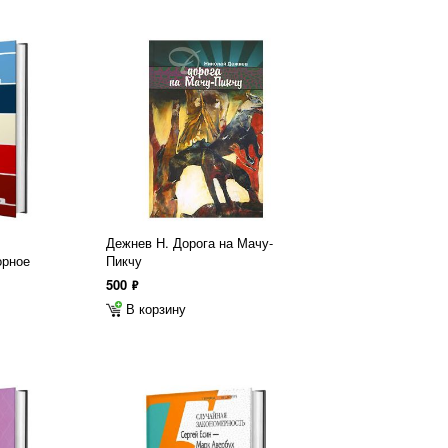
Дежнев Н. Дорога на Мачу-
орное
Пикчу
500
ф
В корзину