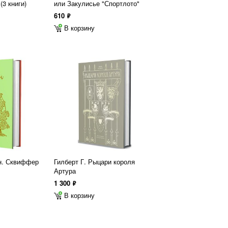
(3 книги)
или Закулисье "Спортлото"
610
ф
В корзину
ен. Сквиффер
Гилберт Г. Рыцари короля
Артура
1 300
ф
В корзину