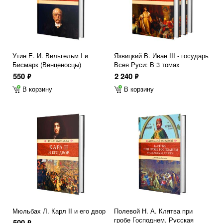
Утин Е. И. Вильгельм I и
Язвицкий В. Иван III - государь
Бисмарк (Венценосцы)
Всея Руси: В 3 томах
550
2 240
ф
ф
В корзину
В корзину
Мюльбах Л. Карл II и его двор
Полевой Н. А. Клятва при
гробе Господнем. Русская
500
ф