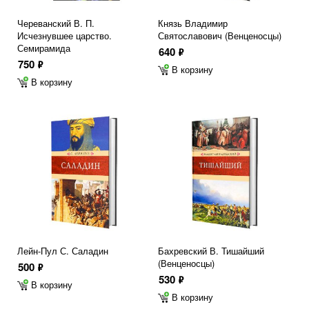
Череванский В. П.
Князь Владимир
Исчезнувшее царство.
Святославович (Венценосцы)
Семирамида
640
ф
750
ф
В корзину
В корзину
Лейн-Пул С. Саладин
Бахревский В. Тишайший
(Венценосцы)
500
ф
530
ф
В корзину
В корзину