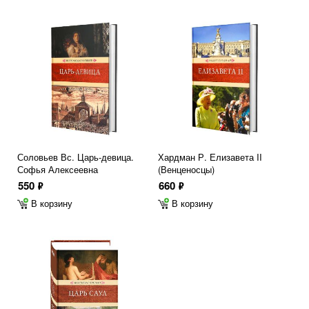
Соловьев Вс. Царь-девица.
Хардман Р. Елизавета II
Софья Алексеевна
(Венценосцы)
550
660
ф
ф
В корзину
В корзину