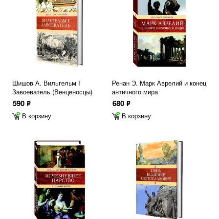
Шишов А. Вильгельм I
Ренан Э. Марк Аврелий и конец
Завоеватель (Венценосцы)
античного мира
590
680
ф
ф
В корзину
В корзину