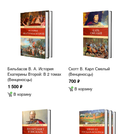
Бильбасов В. А. История
Скотт В. Карл Смелый
Екатерины Второй: В 2 томах
(Венценосцы)
(Венценосцы)
700
ф
1 500
ф
В корзину
В корзину