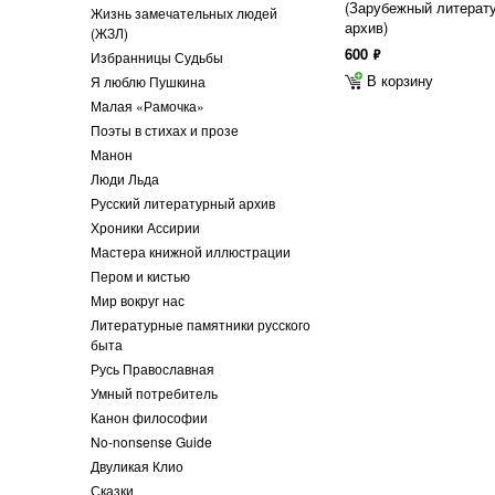
(Зарубежный литерат
Жизнь замечательных людей
архив)
(ЖЗЛ)
600
ф
Избранницы Судьбы
В корзину
Я люблю Пушкина
Малая «Рамочка»
Поэты в стихах и прозе
Манон
Люди Льда
Русский литературный архив
Хроники Ассирии
Мастера книжной иллюстрации
Пером и кистью
Мир вокруг нас
Литературные памятники русского
быта
Русь Православная
Умный потребитель
Канон философии
No-nonsense Guide
Двуликая Клио
Сказки