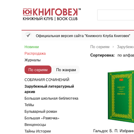
Официальная версия сайта "Книжного Клуба Книговек"
По сериям
Зарубежн
Новинки
Распродажа
Сортировка:
по алфа
Журналы
По сериям
По жанрам
СОБРАНИЯ СОЧИНЕНИЙ
Зарубежный литературный
архив
Большая школьная библиотека
ТеМы
Бульварный роман
Большая «Рамочка»
Венценосцы
Гальдос Б. П. Избран
Тайны Истории