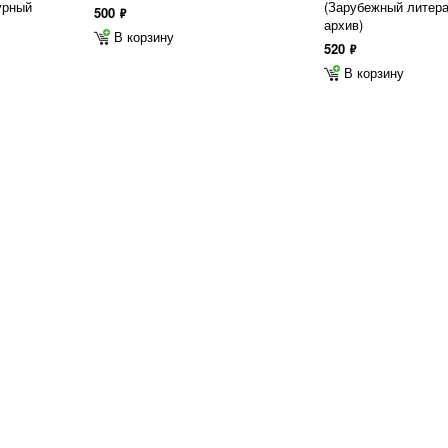
урный
(Зарубежный литер
500
ф
архив)
В корзину
520
ф
В корзину