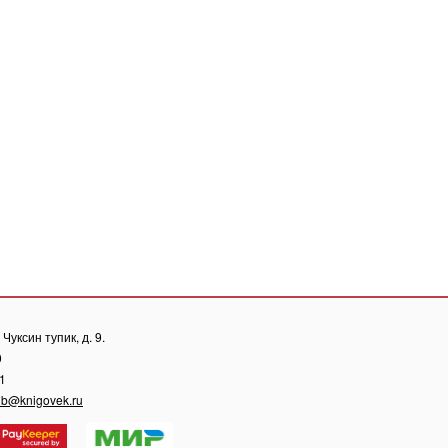
Чуксин тупик, д. 9.
0
81
ub@knigovek.ru