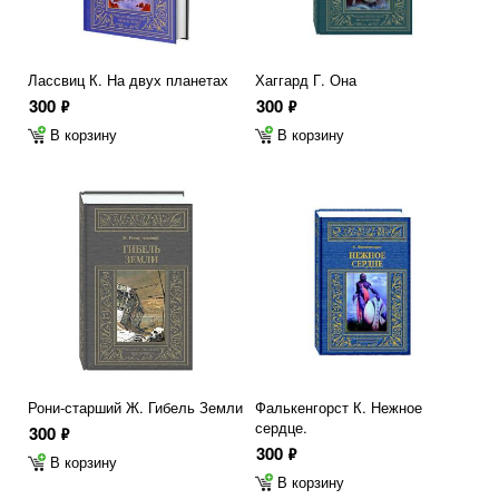
Лассвиц К. На двух планетах
Хаггард Г. Она
300
300
ф
ф
В корзину
В корзину
Рони-старший Ж. Гибель Земли
Фалькенгорст К. Нежное
сердце.
300
ф
300
ф
В корзину
В корзину