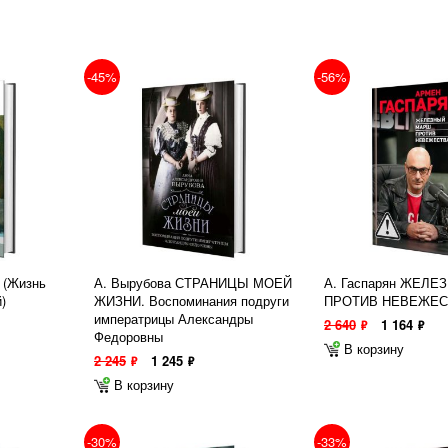
-45%
-56%
 (Жизнь
А. Вырубова СТРАНИЦЫ МОЕЙ
А. Гаспарян ЖЕЛ
)
ЖИЗНИ. Воспоминания подруги
ПРОТИВ НЕВЕЖЕС
императрицы Александры
2 640
1 164
ф
ф
Федоровны
В корзину
2 245
1 245
ф
ф
В корзину
-30%
-33%