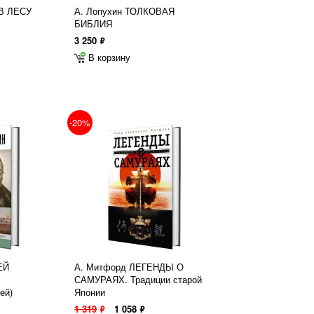
В ЛЕСУ
А. Лопухин ТОЛКОВАЯ
БИБЛИЯ
3 250
ф
В корзину
-20%
ЕЙ
А. Митфорд ЛЕГЕНДЫ О
САМУРАЯХ. Традиции старой
ей)
Японии
1 319
1 058
ф
ф