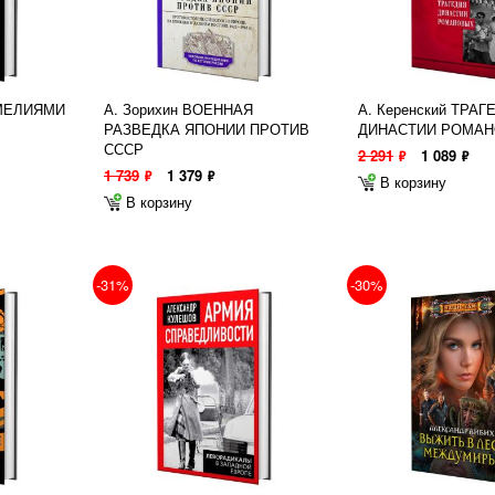
АМЕЛИЯМИ
А. Зорихин ВОЕННАЯ
А. Керенский ТРАГ
РАЗВЕДКА ЯПОНИИ ПРОТИВ
ДИНАСТИИ РОМА
СССР
2 291
1 089
ф
ф
1 739
1 379
ф
ф
В корзину
В корзину
-31%
-30%