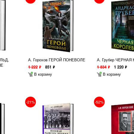
ЛЬД,
А. Горохов ГЕРОЙ ПОНЕВОЛЕ
А. Грубер ЧЕРНАЯ
ИЕ
1 222
851
1 834
1 220
ф
ф
ф
ф
В корзину
В корзину
-21%
-52%