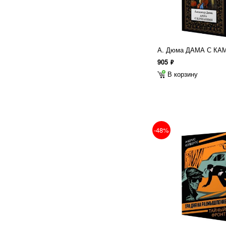
А. Дюма ДАМА С К
905
ф
В корзину
-48%