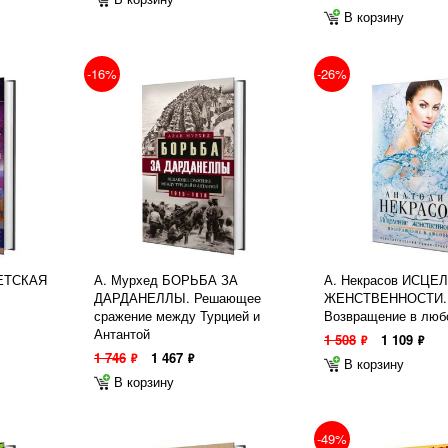
В корзину
-16%
-26%
ПЕТСКАЯ
А. Мурхед БОРЬБА ЗА
А. Некрасов ИСЦЕ
ДАРДАНЕЛЛЫ. Решающее
ЖЕНСТВЕННОСТИ.
сражение между Турцией и
Возвращение в люб
Антантой
1 508
1 109
ф
ф
1 746
1 467
ф
ф
В корзину
В корзину
-49%