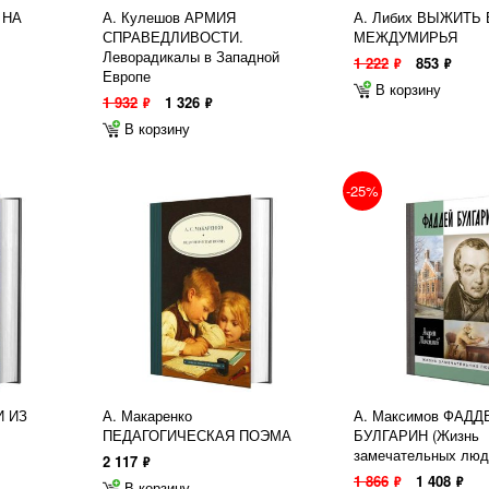
 НА
А. Кулешов АРМИЯ
А. Либих ВЫЖИТЬ 
СПРАВЕДЛИВОСТИ.
МЕЖДУМИРЬЯ
Леворадикалы в Западной
1 222
853
ф
ф
Европе
В корзину
1 932
1 326
ф
ф
В корзину
-25%
И ИЗ
А. Макаренко
А. Максимов ФАДД
ПЕДАГОГИЧЕСКАЯ ПОЭМА
БУЛГАРИН (Жизнь
замечательных люд
2 117
ф
1 866
1 408
ф
ф
В корзину