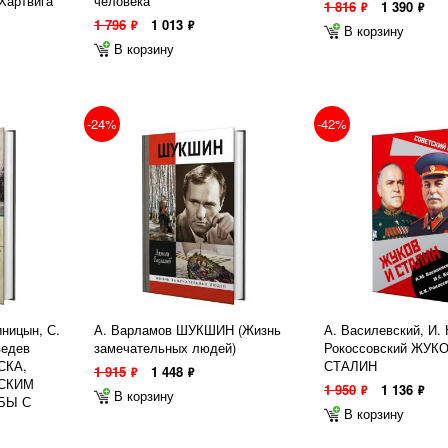
Хартвига
человека
1 816
1 390
ф
ф
1 796
1 013
ф
ф
В корзину
В корзину
-24%
-42%
иницын, С.
А. Варламов ШУКШИН (Жизнь
А. Василевский, И. 
ведев
замечательных людей)
Рокоссовский ЖУК
СКА,
СТАЛИН
1 915
1 448
ф
ф
СКИМ
1 950
1 136
ф
ф
В корзину
БЫ С
В корзину