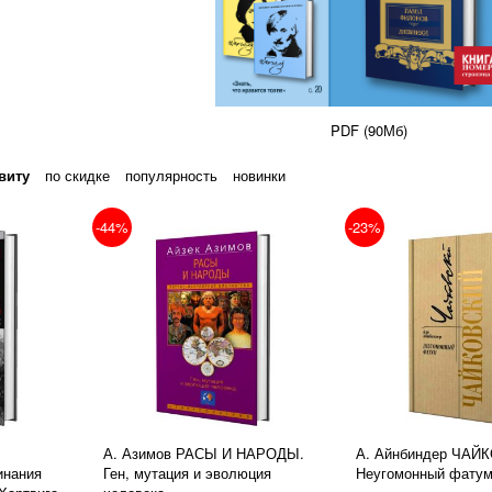
PDF (90Мб)
виту
по скидке
популярность
новинки
-44%
-23%
А. Азимов РАСЫ И НАРОДЫ.
А. Айнбиндер ЧАЙ
инания
Ген, мутация и эволюция
Неугомонный фату