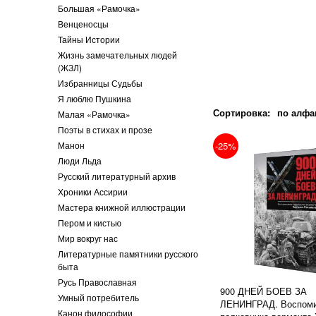
Большая «Рамочка»
Венценосцы
Тайны Истории
Жизнь замечательных людей
(ЖЗЛ)
Избранницы Судьбы
Я люблю Пушкина
Сортировка:
по алфа
Малая «Рамочка»
Поэты в стихах и прозе
Манон
-25%
Люди Льда
Русский литературный архив
Хроники Ассирии
Мастера книжной иллюстрации
Пером и кистью
Мир вокруг нас
Литературные памятники русского
быта
Русь Православная
900 ДНЕЙ БОЕВ ЗА
Умный потребитель
ЛЕНИНГРАД. Воспом
Канон философии