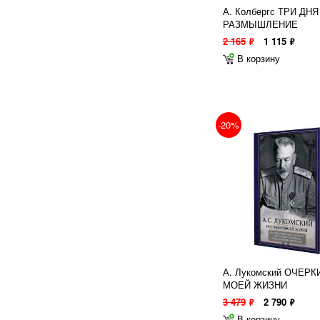
А. Колбергс ТРИ ДНЯ
РАЗМЫШЛЕНИЕ
2 165
1 115
ф
ф
В корзину
-20%
А. Лукомский ОЧЕРК
МОЕЙ ЖИЗНИ
3 479
2 790
ф
ф
В корзину