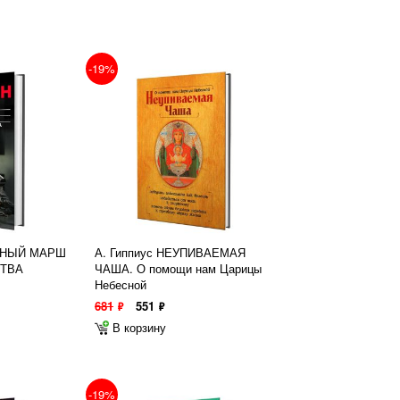
-19%
ЕЗНЫЙ МАРШ
А. Гиппиус НЕУПИВАЕМАЯ
ТВА
ЧАША. О помощи нам Царицы
Небесной
681
551
ф
ф
В корзину
-19%