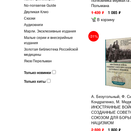
полковника вермахта 
No-nonsense Guide
Польмана
Двуликая Клио
1 439
1 085
ф
ф
Сказки
В корзину
Аудиокниги
Марли. Эксклюзивные издания
-31%
Малые серии и внесерийные
издания
Золотая библиотека Российской
медицины
Яков Перельман
Только новинки
Только хиты
А. Безугольный, Ф. С
Кондратенко, М. Мед
ИНОСТРАННЫЕ ВОЙ
СОЗДАННЫЕ СОВЕТ
СОЮЗОМ ДЛЯ БОРЬ
НАЦИЗМОМ
2 599
1 800
ф
ф