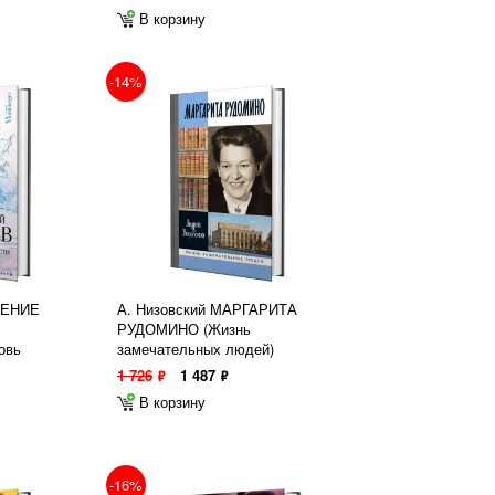
В корзину
-14%
ЛЕНИЕ
А. Низовский МАРГАРИТА
РУДОМИНО (Жизнь
овь
замечательных людей)
1 726
1 487
ф
ф
В корзину
-16%