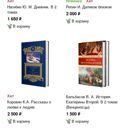
Хит
Новинка
Хит
Нагибин Ю. М. Дневник. В 2
Репин И. Далекое близкое
томах
2 000
ф
1 650
ф
В корзину
В корзину
Хит
Бильбасов В. А. История
Коровин К.А. Рассказы о
Екатерины Второй: В 2 томах
любви к людям
(Венценосцы)
2 500
1 500
ф
ф
В корзину
В корзину