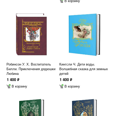
В корзину
Робинсон У. Х. Воспитатель
Кингсли Ч. Дети воды.
Билли. Приключения дядюшки
Волшебная сказка для земных
Любина
детей
1 400
1 400
ф
ф
В корзину
В корзину