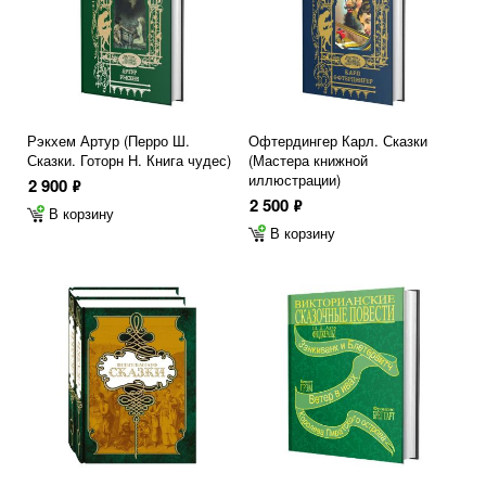
Рэкхем Артур (Перро Ш.
Офтердингер Карл. Сказки
Сказки. Готорн Н. Книга чудес)
(Мастера книжной
иллюстрации)
2 900
ф
2 500
ф
В корзину
В корзину