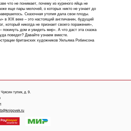
азве что не понимает, почему из куриного яйца не
акже еще пары мелочей, о которых никто не узнает до
завершилось. Сказочная утопия дала свои плоды.
ы» в XIX веке – это настоящий англичанин, будущий
г, который никогда не признает своего поражения»,
 покинуть дом и увидеть мир». А что даст эта сказка
уда поведет? Давайте узнаем вместе.
юстрации британских художников Уильяма Робинсона
Чуксин тупик, д. 9.
0
81
ub@knigovek.ru