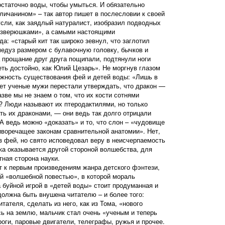
достаточно воды, чтобы умыться. И обязательно
личанином» – так автор пишет в послесловии к своей
гсли, как заядлый натуралист, изобразил подводных
«зверюшками», а самыми настоящими
а: «старый кит так широко зевнул, что заглотил
едуз размером с булавочную головку, бычков и
а прощание друг друга пощипали, подтянули ноги
ть достойно, как Юлий Цезарь». Не моргнув глазом
ожность существования фей и детей воды: «Лишь в
ет ученые мужи перестали утверждать, что дракон —
ве мы не знаем о том, что их кости сотнями
? Люди называют их птеродактилями, но только
ать их драконами, — они ведь так долго отрицали
А ведь можно «доказать» и то, что слон – «чудовище
иворечащее законам сравнительной анатомии». Нет,
 в фей, но свято исповедовал веру в неисчерпаемость
ка оказывается другой стороной волшебства, для
тная сторона науки.
т к первым произведениям жанра детского фэнтези,
й «волшебной повестью», в которой мораль
 буйной игрой в «детей воды» стоит продуманная и
должна быть внушена читателю – и более того:
тателя, сделать из него, как из Тома, «нового
ь на землю, мальчик стал очень «ученым и теперь
роги, паровые двигатели, телеграфы, ружья и прочее.