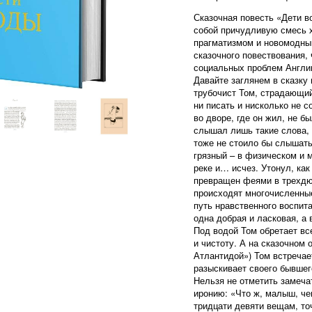
Сказочная повесть «Дети в
собой причудливую смесь 
прагматизмом и новомодны
сказочного повествования, 
социальных проблем Англии
Давайте заглянем в сказку
трубочист Том, страдающий
ни писать и нисколько не с
во дворе, где он жил, не б
слышал лишь такие слова, 
тоже не стоило бы слышать
грязный – в физическом и 
реке и… исчез. Утонул, ка
превращен феями в трехдю
происходят многочисленные
путь нравственного воспит
одна добрая и ласковая, а 
Под водой Том обретает все
и чистоту. А на сказочном 
Атлантидой») Том встречае
разыскивает своего бывшег
Нельзя не отметить замеча
иронию: «Что ж, малыш, че
тридцати девяти вещам, точ