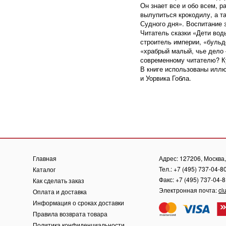
Он знает все и обо всем, р
вылупиться крокодилу, а т
Судного дня». Воспитание 
Читатель сказки «Дети вод
строитель империи, «бульдо
«храбрый малый, чье дело –
современному читателю? К
В книге использованы илл
и Уорвика Гобла.
Главная
Адрес: 127206, Москва, 
Тел.: +7 (495) 737-04-8
Каталог
Факс: +7 (495) 737-04-
Как сделать заказ
Электронная почта:
cl
Оплата и доставка
Информация о сроках доставки
Правила возврата товара
Политика конфиденциальности