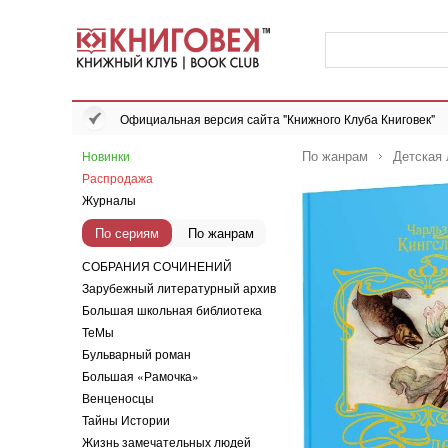
Официальная версия сайта "Книжного Клуба Книговек"
По жанрам
Детская 
Новинки
Распродажа
Журналы
По сериям
По жанрам
СОБРАНИЯ СОЧИНЕНИЙ
Зарубежный литературный архив
Большая школьная библиотека
ТеМы
Бульварный роман
Большая «Рамочка»
Венценосцы
Тайны Истории
Жизнь замечательных людей