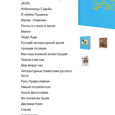
(ЖЗЛ)
Избранницы Судьбы
Я люблю Пушкина
Малая «Рамочка»
Поэты в стихах и прозе
Манон
Люди Льда
Русский литературный архив
Хроники Ассирии
Мастера книжной иллюстрации
Пером и кистью
Мир вокруг нас
Литературные памятники русского
быта
Русь Православная
Умный потребитель
Канон философии
No-nonsense Guide
Двуликая Клио
Сказки
Аудиокниги