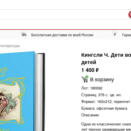
Бесплатная доставка по всей России
Гара
литература
Кингсли Ч. Дети в
детей
1 400
ф
В корзину
Лот:
180092
Страниц:
376 с. цв. ил.
Формат:
163х212; переплет
Бумага:
офсетная бумага
Описание:
Одна из классических сказ
лет прочно занимающее мес