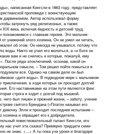
оды», написанная Кингсли в 1863 году, представляет
христианской проповеди с воинствующим
м дарвинизмом. Автор использовал форму
чтобы затронуть ряд религиозных, а также
 ХIХ века, включая бедность и детский труд.
 и познакомимся с главным героем. Это мальчик-
 от унижений злого хозяина. Он не умел ни читать,
ожалел об этом. Он никогда не умывался, потому что
ыло воды. Никто не учил его молиться, а «о Боге он
какие вам и не снились и которые, пожалуй, ему
». После ряда злоключений, осознав, какой он
моральном смысле, – Том решил пойти помыться в
к подумали все. Однако на самом деле он был
ймовое «дитя воды». В подводном мире с мальчиком
 приключения, в ходе которых он проходит долгий
ания. Его наставниками на этом пути являются феи:
вторая строга и ходит с розгой под мышкой.
, чего был лишен в прежней жизни, – заботу, учение
острове святого Брендана («Платон называл его
т девочку Элли и проходит последнее испытание –
о хозяина и обращает его к добродетели.
тельный повествовательный талант Кингсли, его
му нас учит эта сказка? Примерно тридцати семи-
но не знаю. <...> А ты пока учи уроки и благодари