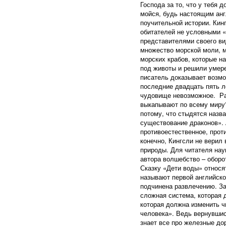
Господа за то, что у тебя 
мойся, будь настоящим анг
поучительной истории. Кин
обитателей не условными 
представителями своего вид
множество морской моли, м
морских крабов, которые н
под животы и решили умере
писатель доказывает возм
последние двадцать пять л
чудовище невозможное. Раз
выкапывают по всему миру
потому, что стыдятся назв
существование драконов». 
противоестественное, прот
конечно, Кингсли не верил
природы. Для читателя нау
автора волшебство – оборо
Сказку «Дети воды» относя
называют первой английско
подчинена развлечению. За
сложная система, которая 
которая должна изменить чи
человека». Ведь вернувшис
знает все про железные до