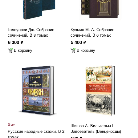
Голсуорси Дж. Собрание
Кузмин М. А. Собрание
сочинений. В 8 томах
сочинений. В 6 томах
6 300
5 400
ф
ф
В корзину
В корзину
Хит
Шишов А. Вильгельм I
Русские народные сказки. В 2
Завоеватель (Венценосцы)
томах