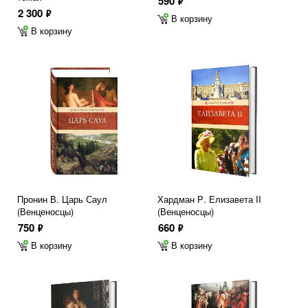
590
ф
2 300
ф
В корзину
В корзину
Пронин В. Царь Саул
Хардман Р. Елизавета II
(Венценосцы)
(Венценосцы)
750
660
ф
ф
В корзину
В корзину