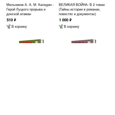
Мельников А. А. М. Каледин -
ВЕЛИКАЯ ВОЙНА: В 2 томах
Герой Луцкого прорыва и
(Тайны истории в романах,
донской атаман
повестях и документах)
510
1 000
ф
ф
В корзину
В корзину
Шишов А. Алексеев.
Алексеева А. Золотой
Последний стратег России в
скарабей, или Крестовые
Великой войне
братья
700
550
ф
ф
В корзину
В корзину