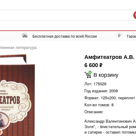
Бесплатная доставка по всей России
Гара
твенная литература
Амфитеатров А.В. 
6 600
ф
В корзину
Лот:
175029
Год издания:
2009
Формат:
125х200; переплет
Кол-во томов:
8
Описание:
Александр Валентинович Ам
Золя", - блистательный ром
и сатирик - оставил потомк