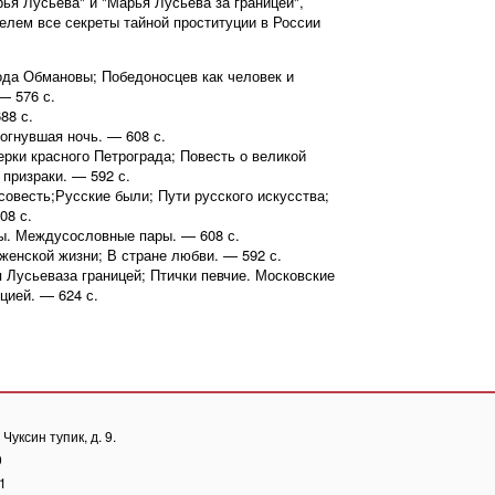
ья Лусьева" и "Марья Лусьева за границей",
лем все секреты тайной проституции в России
пода Обмановы; Победоносцев как человек и
— 576 с.
88 с.
рогнувшая ночь. — 608 с.
ерки красного Петрограда; Повесть о великой
 призраки. — 592 с.
совесть;Русские были; Пути русского искусства;
08 с.
мы. Междусословные пары. — 608 с.
женской жизни; В стране любви. — 592 с.
я Лусьеваза границей; Птички певчие. Московские
цией. — 624 с.
Чуксин тупик, д. 9.
0
81