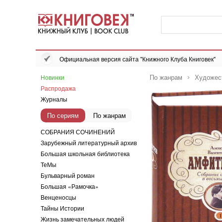
Официальная версия сайта "Книжного Клуба Книговек"
По жанрам
Художес
Новинки
Распродажа
Журналы
По сериям
По жанрам
СОБРАНИЯ СОЧИНЕНИЙ
Зарубежный литературный архив
Большая школьная библиотека
ТеМы
Бульварный роман
Большая «Рамочка»
Венценосцы
Тайны Истории
Жизнь замечательных людей