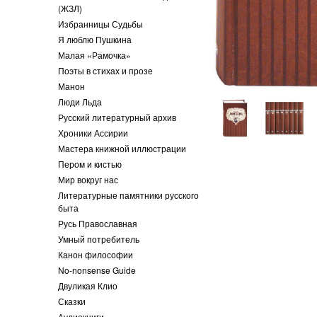
(ЖЗЛ)
Избранницы Судьбы
Я люблю Пушкина
Малая «Рамочка»
Поэты в стихах и прозе
Манон
Люди Льда
Русский литературный архив
Хроники Ассирии
Мастера книжной иллюстрации
Пером и кистью
Мир вокруг нас
Литературные памятники русского
быта
Русь Православная
Умный потребитель
Канон философии
No-nonsense Guide
Двуликая Клио
Сказки
Аудиокниги