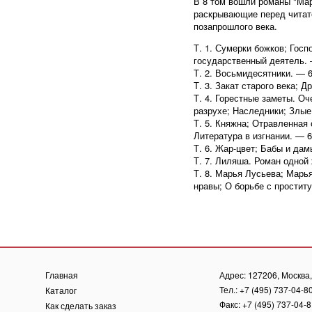
В 8 том вошли романы "Мар
раскрывающие перед читате
позапрошлого века.
Т. 1. Сумерки божков; Гос
государственный деятель. 
Т. 2. Восьмидесятники. — 6
Т. 3. Закат старого века; Д
Т. 4. Горестные заметы. Оч
разрухе; Наследники; Злые
Т. 5. Княжна; Отравленная 
Литература в изгнании. — 6
Т. 6. Жар-цвет; Бабы и да
Т. 7. Лиляша. Роман одной 
Т. 8. Марья Лусьева; Марь
нравы; О борьбе с проститу
Главная
Адрес: 127206, Москва, 
Тел.: +7 (495) 737-04-8
Каталог
Факс: +7 (495) 737-04-
Как сделать заказ