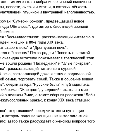
теля - иммигранта в собрание сочинений включены
ы, повести, очерки и статьи, в которых лёгкость
ечатляющей глубиной и внутренней наполненностью.
 роман "Сумерки божков", предвещавший новое
оспода Обмановы", где автор с блестящей иронией
й семьи.
пея "Восьмидесятники", рассказывающий читателю о
юдей, живших в 80-е годы XIX века.
т старого века" и "Дрогнувшая ночь".
еля о "красном" Петрограде и "Повесть о великой
ми очевидца читателю показывается трагический этап
кже вошли романы "Наследники" и "Злые призраки".
на", рассказывающий читателю о суровой
X века, заставляющей даже княжну с родословной
ой семьи, торговать собой. Также в собрание вошел
ь", очерки автора "Русские были" и публицистика.
кий роман "Жар-цвет", уводящий читателя в мир
ий о великом Змие, а также сборник рассказов "Бабы
еждусословных браках, к концу XIX века ставших
яша", открывающий перед читателем пугающие
р, в котором падение женщины из интеллигентной
яло; автор также рассуждает о женском вопросе того