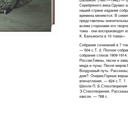
Серебряного века.Однако з
нашей стране издание собр
времена меняются. В семи
представлены значительные
всеми сторонами его творч
тома - они воспроизводят 
К. Бальмонта в 10 томах».
Собрание сочинений в 7 тома
— 504 с.Т. 2. Полное собран
собрание стихов 1909-1914:
России;Гимны, песни и зам
меда и луны: Песня миров;
Воздушный путь: Рассказы;Т
дом?: Очерки;Горные верш
впечатления. — 624 с.Т. 7
Шелли П. Б.Стихотворения
Э.Стихотворения. Рассказы
каксон. — 768 с.