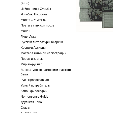
(ЖЗЛ)
Избранницы Судьбы
Я люблю Пушкина
Малая «Рамочка»
Поэты в стихах и прозе
Манон
Люди Льда
Русский литературный архив
Хроники Ассирии
Мастера книжной иллюстрации
Пером и кистью
Мир вокруг нас
Литературные памятники русского
быта
Русь Православная
Умный потребитель
Канон философии
No-nonsense Guide
Двуликая Клио
Сказки
Аудиокниги