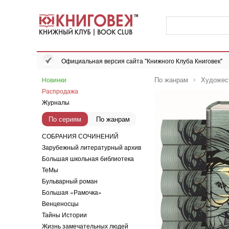
Официальная версия сайта "Книжного Клуба Книговек"
По жанрам
Художес
Новинки
Распродажа
Журналы
По сериям
По жанрам
СОБРАНИЯ СОЧИНЕНИЙ
Зарубежный литературный архив
Большая школьная библиотека
ТеМы
Бульварный роман
Большая «Рамочка»
Венценосцы
Тайны Истории
Жизнь замечательных людей