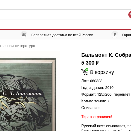
Бесплатная доставка по всей России
Гара
твенная литература
Бальмонт К. Собра
5 300
ф
В корзину
Лот:
080323
Год издания:
2010
Формат:
125х200; переплет
Кол-во томов:
7
Описание:
Тираж ограничен!
Русский поэт-символист, э
Бальмонт (1867—1942) — о