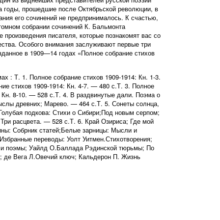
а годы, прошедшие после Октябрьской революции, в
ания его сочинений не предпринималось. К счастью,
томном собрании сочинений К. Бальмонта
 произведения писателя, которые познакомят вас со
ества. Особого внимания заслуживают первые три
изданное в 1909—14 годах «Полное собрание стихов
х : Т. 1. Полное собрание стихов 1909-1914: Кн. 1-3.
ие стихов 1909-1914: Кн. 4-7. — 480 с.Т. 3. Полное
 Кн. 8-10. — 528 с.Т. 4. В раздвинутые дали. Поэма о
ыслы древних; Марево. — 464 с.Т. 5. Сонеты солнца,
Голубая подкова: Стихи о Сибири;Под новым серпом;
ри расцвета. — 528 с.Т. 6. Край Озириса; Где мой
ины: Собрник статей;Белые зарницы: Мысли и
. Избранные переводы: Уолт Уитмен.Стихотворения;
 и поэмы; Уайлд О.Баллада Рэдинской тюрьмы; По
; де Вега Л.Овечий ключ; Кальдерон П. Жизнь