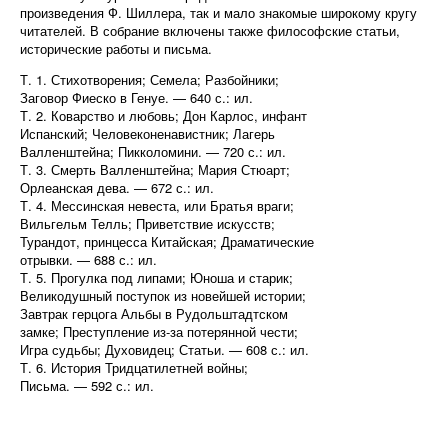
произведения Ф. Шиллера, так и мало знакомые широкому кругу
читателей. В собрание включены также философские статьи,
исторические работы и письма.
Т. 1. Стихотворения; Семела; Разбойники;
Заговор Фиеско в Генуе. — 640 с.: ил.
Т. 2. Коварство и любовь; Дон Карлос, инфант
Испанский; Человеконенавистник; Лагерь
Валленштейна; Пикколомини. — 720 с.: ил.
Т. 3. Смерть Валленштейна; Мария Стюарт;
Орлеанская дева. — 672 с.: ил.
Т. 4. Мессинская невеста, или Братья враги;
Вильгельм Телль; Приветствие искусств;
Турандот, принцесса Китайская; Драматические
отрывки. — 688 с.: ил.
Т. 5. Прогулка под липами; Юноша и старик;
Великодушный поступок из новейшей истории;
Завтрак герцога Альбы в Рудольштадтском
замке; Преступление из-за потерянной чести;
Игра судьбы; Духовидец; Статьи. — 608 с.: ил.
Т. 6. История Тридцатилетней войны;
Письма. — 592 с.: ил.