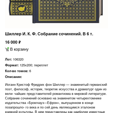
Шиллер И. К. Ф. Собрание сочинений. В 6 т.
16 000
ф
В корзину
Лот:
106320
Формат:
125х200; переплет
Кол-во томов:
6
Описание:
Иоганн Кристоф Фридрих фон Шиллер — знаменитый германский
поэт, философ, историк, теоретик искусства и драматург один из
вели- чайших представителей романтизма в мировой литературе.
Собрание сочинений основано на знаменитом четырехтомнике
издательства «Брокгкауз—Ефрон», выпущенном в конце
позапрошло- го века и по сей день являющимся эталоном
книжной культуры. В нем представлены как наиболее известные