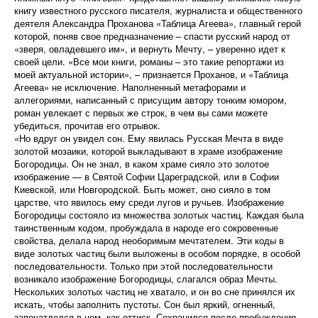
книгу известного русского писателя, журналиста и общественного
деятеля Александра Проханова «Таблица Агеева», главный герой
которой, поняв свое предназначение – спасти русский народ от
«зверя, овладевшего им», и вернуть Мечту, – уверенно идет к
своей цели. «Все мои книги, романы – это такие репортажи из
моей актуальной истории», – признается Проханов, и «Таблица
Агеева» не исключение. Наполненный метафорами и
аллегориями, написанный с присущим автору тонким юмором,
роман увлекает с первых же строк, в чем вы сами можете
убедиться, прочитав его отрывок.
«Но вдруг он увидел сон. Ему явилась Русская Мечта в виде
золотой мозаики, которой выкладывают в храме изображение
Богородицы. Он не знал, в каком храме сияло это золотое
изображение — в Святой Софии Цареградской, или в Софии
Киевской, или Новгородской. Быть может, оно сияло в том
царстве, что явилось ему среди лугов и ручьев. Изображение
Богородицы состояло из множества золотых частиц. Каждая была
таинственным кодом, пробуждала в народе его сокровенные
свойства, делала народ необоримым мечтателем. Эти коды в
виде золотых частиц были выложены в особом порядке, в особой
последовательности. Только при этой последовательности
возникало изображение Богородицы, слагался образ Мечты.
Нескольких золотых частиц не хватало, и он во сне принялся их
искать, чтобы заполнить пустоты. Сон был яркий, огненный,
запечатлелся в нем, как оттиск. Сохранился после пробуждения.