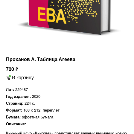
Проханов А. Таблица Агеева
720
ф
В корзину
Лот:
229487
Год издания:
2020
Страниц:
224 с.
Формат:
163 х 212; переплет
Бумага:
офсетная бумага
Описание:
Книжный клуб «Книговек» представляет вашему вниманию новую