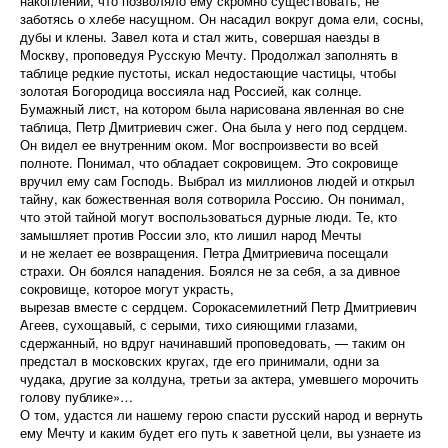
накоплений, что позволяло ему скромно существовать, не
заботясь о хлебе насущном. Он насадил вокруг дома ели, сосны,
дубы и клены. Завел кота и стал жить, совершая наезды в
Москву, проповедуя Русскую Мечту. Продолжал заполнять в
таблице редкие пустоты, искал недостающие частицы, чтобы
золотая Богородица воссияла над Россией, как солнце.
Бумажный лист, на котором была нарисована явленная во сне
таблица, Петр Дмитриевич сжег. Она была у него под сердцем.
Он видел ее внутренним оком. Мог воспроизвести во всей
полноте. Понимал, что обладает сокровищем. Это сокровище
вручил ему сам Господь. Выбрал из миллионов людей и открыл
тайну, как божественная воля сотворила Россию. Он понимал,
что этой тайной могут воспользоваться дурные люди. Те, кто
замышляет против России зло, кто лишил народ Мечты
и не желает ее возвращения. Петра Дмитриевича посещали
страхи. Он боялся нападения. Боялся не за себя, а за дивное
сокровище, которое могут украсть,
вырезав вместе с сердцем. Сорокасемилетний Петр Дмитриевич
Агеев, сухощавый, с серыми, тихо сияющими глазами,
сдержанный, но вдруг начинавший проповедовать, — таким он
предстал в московских кругах, где его принимали, одни за
чудака, другие за колдуна, третьи за актера, умевшего морочить
голову публике»…
О том, удастся ли нашему герою спасти русский народ и вернуть
ему Мечту и каким будет его путь к заветной цели, вы узнаете из