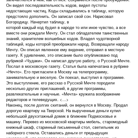
Он видел последовательность кодов, видел пустоты
недостающих частиц. Коды складывались в таблицу, которую
предстояло дополнить. Он записал свой сон. Нарисовал
Богородицу. Начертил таблицу, в
которой каждый код будил в народе то или иное чувство, а все
вместе они рождали Мечту. Он стал обладателем таинственных
знаний, хранителем волшебных кодов. Владел чудотворной
таблицей, коды которой преображали народ. Возвращали народу
Мечту. Он описал явленное ему видение, отправил в местную
газету. К удивлению, это описание было опубликовано под
рубрикой «Чудаки». Он написал другую работу, о Русской Мечте.
Послал в московскую газету. Статья была напечатана в рубрике
«Нечто». Его пригласили в Москву на телепрограмму,
занимательную и веселую. Он поехал, выступил в программе.
Это выступление, его рассказ о Русской Мечте породили
несколько других приглашений, в другие программы,
развлекательные и научные. «Мечта» кружила воображение
редакторов и телеведущих. <…>
Наконец, после долгих скитаний, он вернулся в Москву. Продал
дорогую квартиру на Тверской. На вырученные деньги купил
небольшой двухэтажный домик в ближнем Подмосковье и
машину. Перевез из московской квартиры мебель, старомодный
книжный шкаф, старинный письменный стол, светильник из
наборного стекла. Оставались деньги от предыдущих