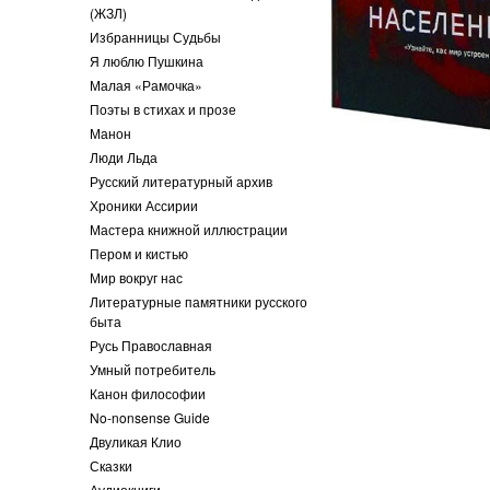
(ЖЗЛ)
Избранницы Судьбы
Я люблю Пушкина
Малая «Рамочка»
Поэты в стихах и прозе
Манон
Люди Льда
Русский литературный архив
Хроники Ассирии
Мастера книжной иллюстрации
Пером и кистью
Мир вокруг нас
Литературные памятники русского
быта
Русь Православная
Умный потребитель
Канон философии
No-nonsense Guide
Двуликая Клио
Сказки
Аудиокниги