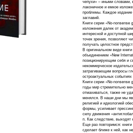
чепухи» – иными словами, 
лаконичное и емкое изложе
проблемы. Каждое издание 
заглавий.
Книги серии «No-nonsense 
изложения далек от академ
интересной и доступной ши
точек зрения, позволяют ч
получать целостное предст
В оригинальном виде книг
объединением «New Internat
позиционирующим себя и с
некоммерческое издательск
затрагивающим вопросы гл
остроактуальных событиях 
Книги серии «No-nonsense 
годы мир стремительно мен
отмахиваться, также не уда
менялся. В наши дни мы яв
религией и идеологией обе
формы, усиливает прессин
силу движения «антиглобал
п. Как следствие, выходят 
Еще раз повторимся: книги н
сделает ближе к ней, как н