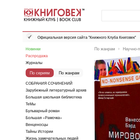
Официальная версия сайта "Книжного Клуба Книговек"
По жанрам
Научно-п
Новинки
Распродажа
Журналы
По сериям
По жанрам
СОБРАНИЯ СОЧИНЕНИЙ
Зарубежный литературный архив
Большая школьная библиотека
ТеМы
Бульварный роман
Большая «Рамочка»
Венценосцы
Тайны Истории
Жизнь замечательных людей