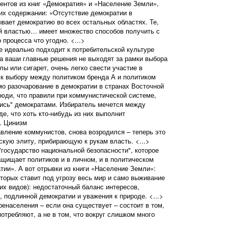
нтов из книг «Демократия» и «Население Земли»,
их содержании: «Отсутствие демократии в
вает демократию во всех остальных областях. Те,
ой властью… имеет множество способов получить с
процесса что угодно. <...>
е идеально подходит к потребительской культуре
да ваши главные решения не выходят за рамки выбора
ы или сигарет, очень легко свести участие в
к выбору между политиком бренда А и политиком
о разочарование в демократии в странах Восточной
юди, что правили при коммунистической системе,
ись" демократами. Избиратель мечется между
е, что хоть кто-нибудь из них выполнит
. Цинизм
вление коммунистов, снова возродился – теперь это
скую элиту, прибирающую к рукам власть. <...>
государство национальной безопасности", которое
ащищает политиков и в личном, и в политическом
тии». А вот отрывки из книги «Население Земли»:
оторых ставит под угрозу весь мир и само выживание
их видов): недостаточный баланс интересов,
, подлинной демократии и уважения к природе. <...>
ренаселения – если она существует – состоит в том,
отребляют, а не в том, что вокруг слишком много