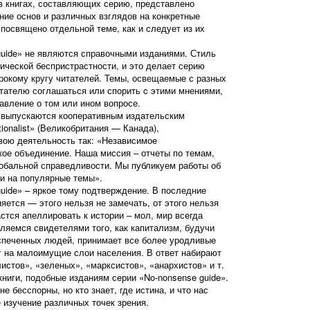
в книгах, составляющих серию, представлено
ние основ и различных взглядов на конкретные
посвящено отдельной теме, как и следует из их
guide» не являются справочными изданиями. Стиль
ической беспристрастности, и это делает серию
рокому кругу читателей. Темы, освещаемые с разных
итателю соглашаться или спорить c этими мнениями,
авление о том или ином вопросе.
и выпускаются кооперативным издательским
ionalist» (Великобритания — Канада),
вою деятельность так: «Независимое
ое объединение. Наша миссия – отчеты по темам,
обальной справедливости. Мы публикуем работы об
и на популярные темы».
guide» – яркое тому подтверждение. В последние
яется — этого нельзя не замечать, от этого нельзя
стся апеллировать к истории – мол, мир всегда
ляемся свидетелями того, как капитализм, будучи
спеченных людей, принимает все более уродливые
г на малоимущие слои населения. В ответ набирают
истов», «зеленых», «марксистов», «анархистов» и т.
книги, подобные изданиям серии «No-nonsense guide».
е бесспорны, но кто знает, где истина, и что нас
е изучение различных точек зрения.