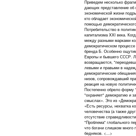
Приведем несколько фрагме
дающих представление об 
экономической жизни подры
кто обладает экономическ
помощью демократического 
Потребительство в политик
капитализма XXI века. Ког
между разными марками кол
демократическом процессе 
бренда Б. Особенно ощутим
Европы и бывшего СССР. Л
возвращаются, "переодевш
левыми и правыми в надежд
демократические обещания
низов, сопровождавший пра
реакция на новую политиче
Постепенно обрело форму "
"охраняет" демократию и з
смыслах». Это из «Демокра
«Есть ресурсы, нехватка к
человечества (а также друг
отсутствие справедливости
"Проблема" глобального пе
что богачи слишком много п
бедняков. <...>