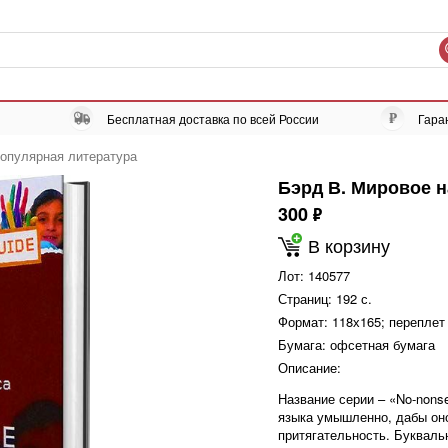
Бесплатная доставка по всей России
Гара
опулярная литература
Бэрд В. Мировое 
300
ф
В корзину
Лот:
140577
Страниц:
192 с.
Формат:
118х165; переплет
Бумага:
офсетная бумага
Описание:
Название серии – «No-nonse
языка умышленно, дабы он
притягательность. Букваль