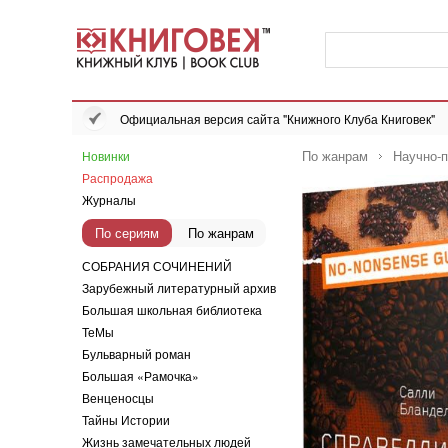
Официальная версия сайта "Книжного Клуба Книговек"
По жанрам
Научно-п
Новинки
Распродажа
Журналы
По сериям
По жанрам
СОБРАНИЯ СОЧИНЕНИЙ
Зарубежный литературный архив
Большая школьная библиотека
ТеМы
Бульварный роман
Большая «Рамочка»
Венценосцы
Тайны Истории
Жизнь замечательных людей