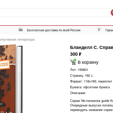
Бесплатная доставка по всей России
Гара
опулярная литература
Бланделл С. Спра
300
ф
В корзину
Лот:
155601
Страниц:
192 с.
Формат:
118х165; переплет
Бумага:
офсетная бумага
Описание:
Серию No-nonsense guide К
Очередные выпуски посвящ
переводить название серии 