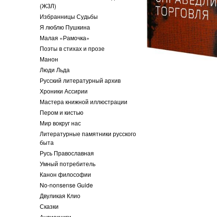
(ЖЗЛ)
Избранницы Судьбы
Я люблю Пушкина
Малая «Рамочка»
Поэты в стихах и прозе
Манон
Люди Льда
Русский литературный архив
Хроники Ассирии
Мастера книжной иллюстрации
Пером и кистью
Мир вокруг нас
Литературные памятники русского
быта
Русь Православная
Умный потребитель
Канон философии
No-nonsense Guide
Двуликая Клио
Сказки
Аудиокниги