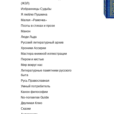
(ЖЗЛ)
Избранницы Судьбы
Я люблю Пушкина
Малая «Рамочка»
Поэты в стихах и прозе
Манон
Люди Льда
Русский литературный архив
Хроники Ассирии
Мастера книжной иллюстрации
Пером и кистью
Мир вокруг нас
Литературные памятники русского
быта
Русь Православная
Умный потребитель
Канон философии
No-nonsense Guide
Двуликая Клио
Сказки
Аудиокниги