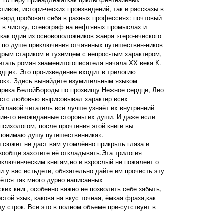
ктивов, истори-ческих произведений, так и рассказы в
овард пробовал себя в разных профессиях: почтовый
в чистку, стенограф на нефтяных промыслах и
 как один из основоположников жанра «геро-ического
 по душе приключения отчаянных путешествен-ников
дрым стариком и туземцем с непрос-тым характером,
итать роман знаменитогописателя начала XX века К.
дце». Это про-изведение входит в трилогию
ок». Здесь вынайдёте изумительным языком
арика БелойБороды по прозвищу Нежное сердце, Лео
рстс любовью вырисовывал характер всех
йглавой читатель всё лучше узнаёт их внутренний
кие-то неожиданные стороны их души. И даже если
психологом, после прочтения этой книги вы
 понимаю душу путешественника».
сюжет не даст вам утомлённо прикрыть глаза и
вообще захотите её откладывать.Эта трилогия
иключенческим книгам,но и взрослый не пожалеет о
ли у вас естьдети, обязательно дайте им прочесть эту
аётся так много дурно написанных
их книг, особенно важно не позволить себе забыть,
остой язык, какова на вкус точная, ёмкая фраза,как
у строк. Все это в полном объеме при-сутствует в