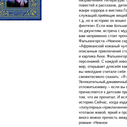
повестей и рассказов, дете
жанре хоррора и мистики.Г
служащий,приёмщик вещей 
т.д.,но в историю он вошел
фентези».Если вам больше
по джунглям, встреча с му
вам непременно стоит проч
Фалькенгорста «Нежное сер
«Африканский кожаный чул
описанные приключения ст
и карлика Акки. Фалькенго
персонажей. С каждой ново
мир, открывает длясебя ка
вы никогдане считали себя 
сможетесмело сказать: «Я
Увлекательный,динамичный 
отложитькнижку – если вы 
причисляется к детским пр
том, что ее прочитал. И ес
историю.Сейчас, когда изд
«популярных»приключенческ
чтотакое живой, яркий и пр
много можно прочесть межд
романе «Нежное