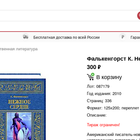
Бесплатная доставка по всей России
Гара
твенная литература
Фалькенгорст К. Н
300
ф
В корзину
Лот:
087179
Год издания:
2010
Страниц:
336
Формат:
125х200; переплет
Описание:
Тираж ограничен!
Американский писатель-нов
направлениях литературы.