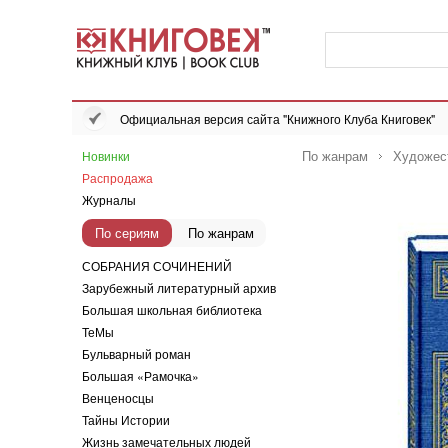
Официальная версия сайта "Книжного Клуба Книговек"
По жанрам
Художес
Новинки
Распродажа
Журналы
По сериям
По жанрам
СОБРАНИЯ СОЧИНЕНИЙ
Зарубежный литературный архив
Большая школьная библиотека
ТеМы
Бульварный роман
Большая «Рамочка»
Венценосцы
Тайны Истории
Жизнь замечательных людей