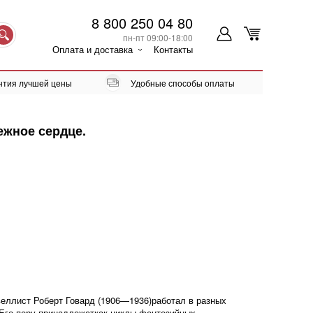
8 800 250 04 80
пн-пт 09:00-18:00
Оплата и доставка
Контакты
нтия лучшей цены
Удобные способы оплаты
ежное сердце.
еллист Роберт Говард (1906—1936)работал в разных
 Его перу принадлежаткак циклы фентезийных