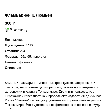
Фламмарион К. Люмьен
300
ф
В корзину
Лот:
139366
Год издания:
2013
Страниц:
224
Формат:
105х165; переплет
Бумага:
офсетная
Описание:
Камиль Фламмарион - известный французский астроном XIX
столетия, написавший целый ряд популярных произведений по
астрономии и жизни в Тонком мире. Его книги пользовались
широчайшей известностью и продолжают издаваться до сих пор.
Роман "
Люмьен
" посвящен удивительным приключениям души в
Тонком мире. Это художественно-философское сочинение будит
воображение читателя представлениями о межпланетных