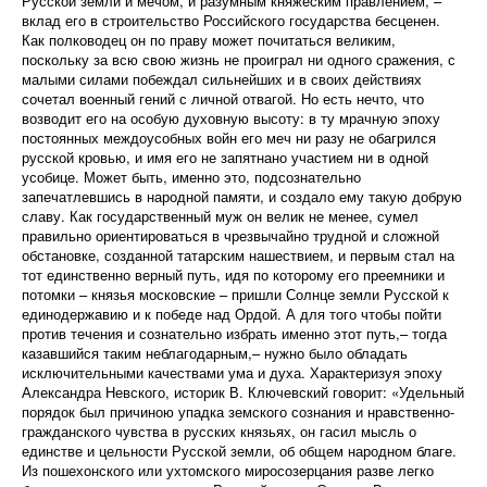
Русской земли и мечом, и разумным княжеским правлением, –
вклад его в строительство Российского государства бесценен.
Как полководец он по праву может почитаться великим,
поскольку за всю свою жизнь не проиграл ни одного сражения, с
малыми силами побеждал сильнейших и в своих действиях
сочетал военный гений с личной отвагой. Но есть нечто, что
возводит его на особую духовную высоту: в ту мрачную эпоху
постоянных междоусобных войн его меч ни разу не обагрился
русской кровью, и имя его не запятнано участием ни в одной
усобице. Может быть, именно это, подсознательно
запечатлевшись в народной памяти, и создало ему такую добрую
славу. Как государственный муж он велик не менее, сумел
правильно ориентироваться в чрезвычайно трудной и сложной
обстановке, созданной татарским нашествием, и первым стал на
тот единственно верный путь, идя по которому его преемники и
потомки – князья московские – пришли Солнце земли Русской к
единодержавию и к победе над Ордой. А для того чтобы пойти
против течения и сознательно избрать именно этот путь,– тогда
казавшийся таким неблагодарным,– нужно было обладать
исключительными качествами ума и духа. Характеризуя эпоху
Александра Невского, историк В. Ключевский говорит: «Удельный
порядок был причиною упадка земского сознания и нравственно-
гражданского чувства в русских князьях, он гасил мысль о
единстве и цельности Русской земли, об общем народном благе.
Из пошехонского или ухтомского миросозерцания разве легко