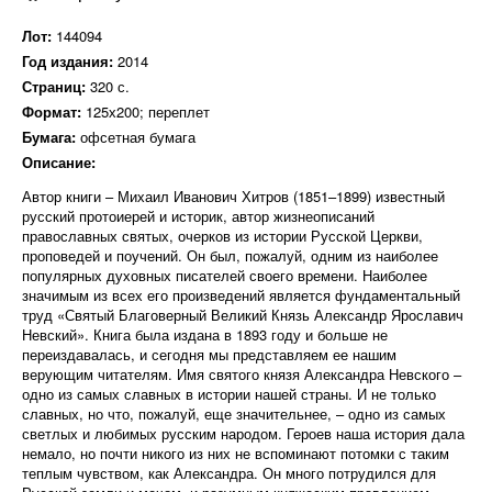
Лот:
144094
Год издания:
2014
Страниц:
320 с.
Формат:
125х200; переплет
Бумага:
офсетная бумага
Описание:
Автор книги – Михаил Иванович Хитров (1851–1899) известный
русский протоиерей и историк, автор жизнеописаний
православных святых, очерков из истории Русской Церкви,
проповедей и поучений. Он был, пожалуй, одним из наиболее
популярных духовных писателей своего времени. Наиболее
значимым из всех его произведений является фундаментальный
труд «Святый Благоверный Великий Князь Александр Ярославич
Невский». Книга была издана в 1893 году и больше не
переиздавалась, и сегодня мы представляем ее нашим
верующим читателям. Имя святого князя Александра Невского –
одно из самых славных в истории нашей страны. И не только
славных, но что, пожалуй, еще значительнее, – одно из самых
светлых и любимых русским народом. Героев наша история дала
немало, но почти никого из них не вспоминают потомки с таким
теплым чувством, как Александра. Он много потрудился для