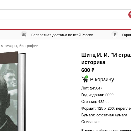
Бесплатная доставка по всей России
Гара
, мемуары, биографии
Шитц И. И. "И стр
историка
600
ф
В корзину
Лот:
245647
Год издания:
2022
Страниц:
432 с.
Формат:
125 х 200; перепле
Бумага:
офсетная бумага
Описание:
В книге публикуются дневн