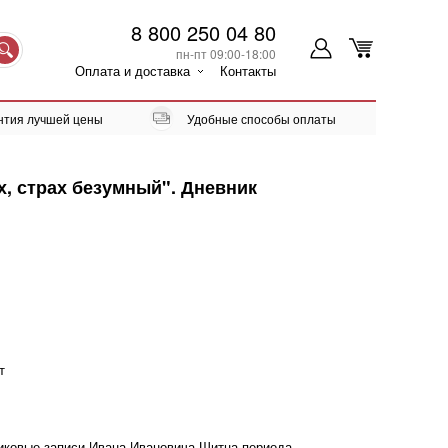
8 800 250 04 80
пн-пт 09:00-18:00
Оплата и доставка
Контакты
нтия лучшей цены
Удобные способы оплаты
ах, страх безумный". Дневник
т
иковые записи Ивана Ивановича Шитца периода