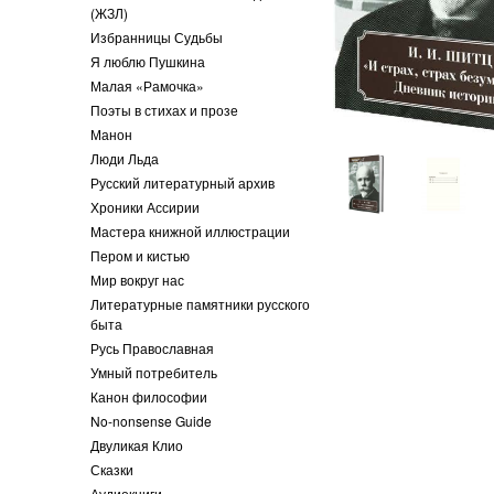
(ЖЗЛ)
Избранницы Судьбы
Я люблю Пушкина
Малая «Рамочка»
Поэты в стихах и прозе
Манон
Люди Льда
Русский литературный архив
Хроники Ассирии
Мастера книжной иллюстрации
Пером и кистью
Мир вокруг нас
Литературные памятники русского
быта
Русь Православная
Умный потребитель
Канон философии
No-nonsense Guide
Двуликая Клио
Сказки
Аудиокниги