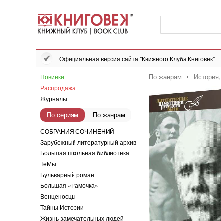
Официальная версия сайта "Книжного Клуба Книговек"
По жанрам
История
Новинки
Распродажа
Журналы
По сериям
По жанрам
СОБРАНИЯ СОЧИНЕНИЙ
Зарубежный литературный архив
Большая школьная библиотека
ТеМы
Бульварный роман
Большая «Рамочка»
Венценосцы
Тайны Истории
Жизнь замечательных людей