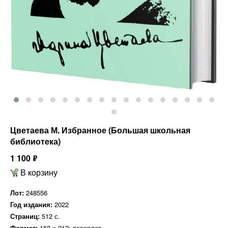
Цветаева М. Избранное (Большая школьная
библиотека)
1 100
ф
В корзину
Лот:
248556
Год издания:
2022
Страниц:
512 с.
Формат:
163 х 212; переплет