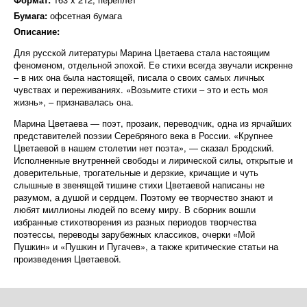
Бумага:
офсетная бумага
Описание:
Для русской литературы Марина Цветаева стала настоящим
феноменом, отдельной эпохой. Ее стихи всегда звучали искренне
– в них она была настоящей, писала о своих самых личных
чувствах и переживаниях. «Возьмите стихи – это и есть моя
жизнь», – признавалась она.
Марина Цветаева — поэт, прозаик, переводчик, одна из ярчайших
представителей поэзии Серебряного века в России. «Крупнее
Цветаевой в нашем столетии нет поэта», — сказал Бродский.
Исполненные внутренней свободы и лирической силы, открытые и
доверительные, трогательные и дерзкие, кричащие и чуть
слышные в звенящей тишине стихи Цветаевой написаны не
разумом, а душой и сердцем. Поэтому ее творчество знают и
любят миллионы людей по всему миру. В сборник вошли
избранные стихотворения из разных периодов творчества
поэтессы, переводы зарубежных классиков, очерки «Мой
Пушкин» и «Пушкин и Пугачев», а также критические статьи на
произведения Цветаевой.