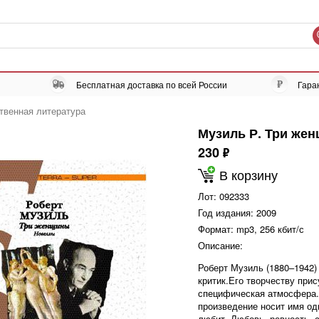
Бесплатная доставка по всей России
Гара
твенная литература
Музиль Р. Три же
230
ф
В корзину
Лот:
092333
Год издания:
2009
Формат:
mp3, 256 кбит/с
Описание:
Роберт Музиль (1880–1942)
критик.Его творчеству при
специфическая атмосфера.
произведение носит имя од
любит. Любовь, ревность, 