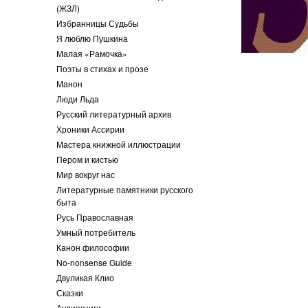
(ЖЗЛ)
Избранницы Судьбы
Я люблю Пушкина
Малая «Рамочка»
Поэты в стихах и прозе
Манон
Люди Льда
Русский литературный архив
Хроники Ассирии
Мастера книжной иллюстрации
Пером и кистью
Мир вокруг нас
Литературные памятники русского
быта
Русь Православная
Умный потребитель
Канон философии
No-nonsense Guide
Двуликая Клио
Сказки
Аудиокниги