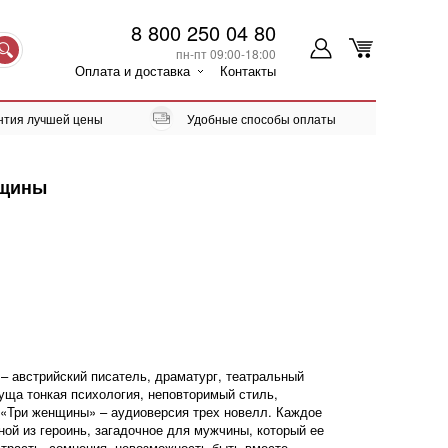
8 800 250 04 80
пн-пт 09:00-18:00
Оплата и доставка
Контакты
нтия лучшей цены
Удобные способы оплаты
нщины
 – австрийский писатель, драматург, театральный
суща тонкая психология, неповторимый стиль,
«Три женщины» – аудиоверсия трех новелл. Каждое
ной из героинь, загадочное для мужчины, который ее
страсть, сомнения, невозможность быть вместе,