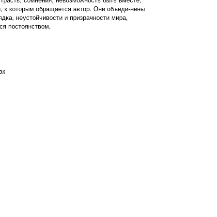
, к которым обращается автор. Они объеди-нены
дка, неустойчивости и призрачности мира,
я постоянством.
ак