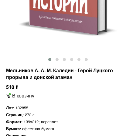
Мельников А. А. М. Каледин - Герой Луцкого
прорыва и донской атаман
510
ф
В корзину
Лот:
132855
Страниц:
272 с.
Формат:
139х212; переплет
Бумага:
офсетная бумага
Описание: