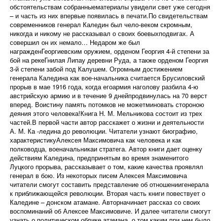
обстоятельствам собранныематериалы увидели свет уже сегодня
– и часть из них впервые появилась в печати.По свидетельствам
современников генерал Каледин был чело-веком скромным,
никогда и никому не рассказывал о своих боевыхподвигах. А
совершил он их немало… Недаром же был
награжденГеоргиевским оружием, орденом Георгия 4-й степени за
бой на рекеГнилая Липау деревни Руда, а также орденом Георгия
3-й степени забой под Калушем. Огромным достижением
генерала Каледина как вое-начальника считается Брусиловский
прорыв в мае 1916 года, когда егоармия наголову разбила 4-ю
австрийскую армию и в течение 9 днейпродвинулась на 70 верст
вперед. Воистину память потомков не можетминовать стороною
деяния этого человека!Книга Н. М. Мельникова состоит из трех
частей.В первой части автор расскажет о жизни и деятельности
А. М. Ка -ледина до революции. Читатели узнают биографию,
характеристикуАлексея Максимовича как человека и как
полководца, военачальникаи стратега. Автор книги дает оценку
действиям Каледина, предпринятым во время знаменитого
Луцкого прорыва, рассказывает о том, какие качества проявлял
генерал в бою. Из некоторых писем Алексея Максимовича
читатели смогут составить представление об отношениигенерала
к приближающейся революции. Вторая часть книги повествует о
Каледине – донском атамане. Авторначинает рассказ со своих
воспоминаний об Алексее Максимовиче. И далее читатели смогут
узнать о политическом облике атамана, о том,каким при нем было