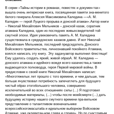
В серии «Тайны истории в романах, повестях и докумен-тах»
вышла очень интересная книга, посвященная памяти зна-менитого
белого генерала Алексея Максимовича Каледина —«А. М.
Каледин — герой Луцкого прорыва и донской атаман».Автор книги
– Николай Михайлович Мельников – донской казак, соратник
атамана Каледина, один из последних живыхсвидетелей той
смутной эпохи. Идея увековечить память А. М. Каледина
существовала в средедонских казаков давно. И вот Николай
Михайлович Мельников, последний председатель Донского
Войскового правительства, личнознавший покойного Атамана,
взялся написать эту книгу. Эту задачуавтор выполнил блестяще!
Ему удалось создать яркий, живой образА. М. Каледина —
донского атамана и идейного вождя всего казачества,а также
выдающегося полководца, героя Первой мировой войны. В
предисловии к своей книге Николай Михайлович написал:
«Многотяжелых лет прошло с того времени, и чем дальше, тем
больше ячувствовал потребность запечатлеть для будущего
чистый образ этогобольшого человека, совершенно
исключительной во всех отношениях силы (…) Я подготовил
необходимые материалы, (…) чтобы после моейсмерти (…) дать
будущему историку нашего смутного времени пра-вильное
представление о талантливом военачальнике
всероссийскогомасштаба и идеальном выборном Войсковом
Атамане, уже оклеветан-ном слева и справа». Но по счастливым