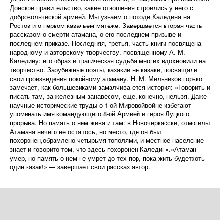
Донское правительство, какие отношения строились у него с
добровольческой армией. Мы узнаем о походе Каледина на
Ростов и о первом казачьем мятеже. Завершается вторая часть
рассказом о смерти атамана, о его последнем призыве и
последнем приказе. Последняя, третья, часть книги посвящена
народному и авторскому творчеству, посвященному А. М.
Каледину: его образ и трагическая судьба многих вдохновили на
творчество. Зарубежные поэты, казакии не казаки, посвящали
свои произведения покойному атаману. Н. М. Мельников горько
замечает, как большевиками замалчива-ется история: «Говорить и
писать там, за железным занавесом, еще, конечно, нельзя. Даже
научные исторические труды о 1-ой Мировойвойне избегают
упоминать имя командующего 8-ой Армией и героя Луцкого
прорыва. Но память о нем жива и там: в Новочеркасске, отмогилы
Атамана ничего не осталось, но место, где он был
похоронен,обрамлено четырьмя тополями, и местное население
знает и говорито том, что здесь похоронен Каледин».«Атаман
умер, но память о нем не умрет до тех пор, пока жить будетхоть
один казак!» — завершает свой рассказ автор.