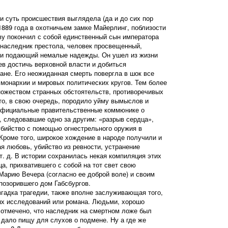
и суть происшествия выглядела (да и до сих пор
 1889 года в охотничьем замке Майерлинг, поблизости
ву покончил с собой единственный сын императора
наследник престола, человек просвещенный,
и подающий немалые надежды. Он ушел из жизни
спев достичь верховной власти и добиться
ане. Его неожиданная смерть повергла в шок все
монархии и мировых политических кругов. Тем более
ножеством странных обстоятельств, противоречивых
то, в свою очередь, породило уйму вымыслов и
 официальные правительственные коммюнике о
, следовавшие одно за другим: «разрыв сердца»,
убийство с помощью огнестрельного оружия в
Кроме того, широкое хождение в народе получили и
ая любовь, убийство из ревности, устранение
т. д. В истории сохранилась некая компиляция этих
а, прихватившего с собой на тот свет свою
арию Вечера (согласно ее доброй воле) и своим
позорившего дом Габсбургов.
згадка трагедии, также вполне заслуживающая того,
ых исследований или романа. Людьми, хорошо
отмечено, что наследник на смертном ложе был
 дало пищу для слухов о подмене. Ну а где же