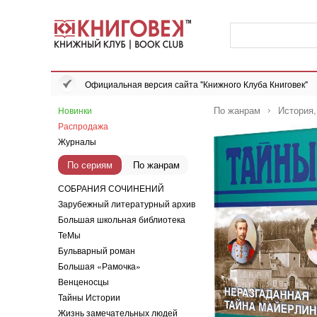
Официальная версия сайта "Книжного Клуба Книговек"
По жанрам
История
Новинки
Распродажа
Журналы
По сериям
По жанрам
СОБРАНИЯ СОЧИНЕНИЙ
Зарубежный литературный архив
Большая школьная библиотека
ТеМы
Бульварный роман
Большая «Рамочка»
Венценосцы
Тайны Истории
Жизнь замечательных людей