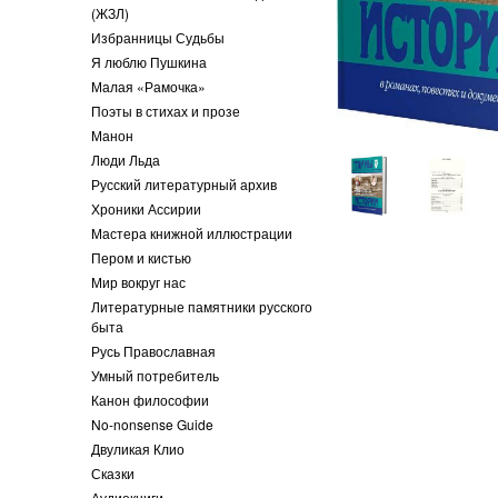
(ЖЗЛ)
Избранницы Судьбы
Я люблю Пушкина
Малая «Рамочка»
Поэты в стихах и прозе
Манон
Люди Льда
Русский литературный архив
Хроники Ассирии
Мастера книжной иллюстрации
Пером и кистью
Мир вокруг нас
Литературные памятники русского
быта
Русь Православная
Умный потребитель
Канон философии
No-nonsense Guide
Двуликая Клио
Сказки
Аудиокниги