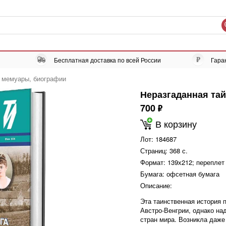
Бесплатная доставка по всей России
Гара
, мемуары, биографии
Неразгаданная та
700
ф
В корзину
Лот:
184687
Страниц:
368 с.
Формат:
139х212; переплет
Бумага:
офсетная бумага
Описание:
Эта таинственная история 
Австро-Венгрии, однако над
стран мира. Возникла даже