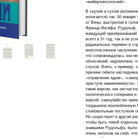
«майерлингологией».
В скупом и сухом изложени
излагается) так: 30 января
от Вены, выстрелом в голо
Франца Иосифа, Рудольф, 
жаждущий преобразований 
всего в 31 год, так и не у
радикальных перемен в стр
многочисленное население 
что сопровождалась она м
объяснений, недомолвок, ч
слухов. Взять, к примеру,
причине гибели наследника
«отравление ядом», «само
приступе невменяемости». 
такие версии, как несчастн
политического соперника и 
версий: самоубийство принц
тогдашнюю возлюбленную М
слабовольным поступком о
Но существует и другая ра
чтобы быть темой отдельн
знавшими Рудольфа, было 
очень непохож на себя, что