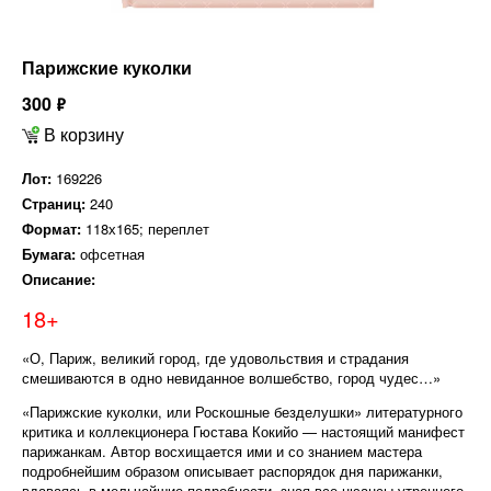
Парижские куколки
300
ф
В корзину
Лот:
169226
Страниц:
240
Формат:
118х165; переплет
Бумага:
офсетная
Описание:
18+
«О, Париж, великий город, где удовольствия и страдания
смешиваются в одно невиданное волшебство, город чудес…»
«Парижские куколки, или Роскошные безделушки» литературного
критика и коллекционера Гюстава Кокийо — настоящий манифест
парижанкам. Автор восхищается ими и со знанием мастера
подробнейшим образом описывает распорядок дня парижанки,
вдаваясь в мельчайшие подробности, зная все нюансы утреннего