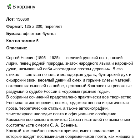
В корзину
Лот:
136860
Формат:
125 х 200; переплет
Бумага:
офсетная бумага
Кол-во томов:
5
Описание:
Сергей Есенин (1895—1925) — великий русский поэт, тонкий
лирик, певец родной природы, знаток народного языка и народной
души, называвший себя «последним поэтом деревни». В его
стихах — светлая печаль и молодецкая удаль, бунтарский дух и
сибирский звон, веселый девичий смех и горькие слезы матерей,
потерявших сыновей на войне, церковный благовест и тревожные
раздумья о судьбе России в «суровые грозные годы».
В собрании сочинений представлено практически все творчество
Есенина: стихотворения, поэмы, художественная и критическая
проза, теоретические статьи, а также автобиографии,
эпистолярное наследие поэта и официальное сообщение
Комиссии есенинского комитета Союза писателей по выяснению
обстоятельств смерти С. А. Есенина.
Каждый том снабжен комментариями, имеет приложения, в
которые входят воспоминания современников поэта, как живших в