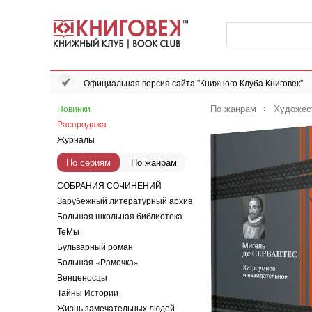
Официальная версия сайта "Книжного Клуба Книговек"
По жанрам
Художес
Новинки
Распродажа
Журналы
По сериям
По жанрам
СОБРАНИЯ СОЧИНЕНИЙ
Зарубежный литературный архив
Большая школьная библиотека
ТеМы
Бульварный роман
Большая «Рамочка»
Венценосцы
Тайны Истории
Жизнь замечательных людей