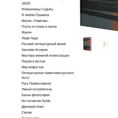
(ЖЗЛ)
Избранницы Судьбы
Я люблю Пушкина
Малая «Рамочка»
Поэты в стихах и прозе
Манон
Люди Льда
Русский литературный архив
Хроники Ассирии
Мастера книжной иллюстрации
Пером и кистью
Мир вокруг нас
Литературные памятники русского
быта
Русь Православная
Умный потребитель
Канон философии
No-nonsense Guide
Двуликая Клио
Сказки
Аудиокниги