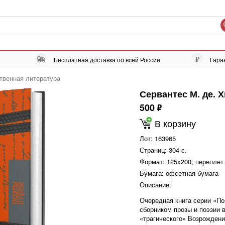
Бесплатная доставка по всей России
Гара
твенная литература
Сервантес М. де. 
500
ф
В корзину
Лот:
163965
Страниц:
304 с.
Формат:
125х200; переплет
Бумага:
офсетная бумага
Описание:
Очередная книга серии «По
сборником прозы и поэзии 
«трагического» Возрождени