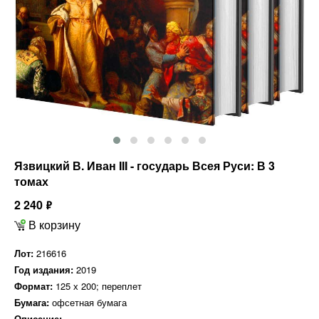
Язвицкий В. Иван III - государь Всея Руси: В 3
томах
2 240
ф
В корзину
Лот:
216616
Год издания:
2019
Формат:
125 х 200; переплет
Бумага:
офсетная бумага
Описание: