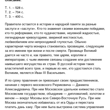
Т. 1. – 528 с.
Т. 2. – 704 с.
Т. 3. – 400 с.
Правители остаются в истории и народной памяти за разные
заслуги и «заслуги». Кто-то знаменит своими военными победами,
кто-то реформами, кто-то чудачествами, неуемной жадностью,
легендарным чревоугодием, звериной жестокостью,
любвеобилием или непроходимой глупостью. Обычно
характерная черта монарха становилась прозвищем, следующим
за его именем при жизни и после смерти. Прозвище Великий
дается не часто и, как правило, тем царям, королям и
императорам, с чьим именем связаны создание или достижение
наивысшего могущества их стран. В русской истории таких
властителей всего трое, и первым из них, кто удостоился стать
Великим, является Иван III Васильевич.
И по сроку правления он превзошел своих предшественников,
начиная с первого московского Рюриковича — Даниила
Александровича. При нем Московское удельное княжество стало
Московским государством, объединив — дипломатией, золотом и
мечом — вокруг Москвы всю Северо-Восточную Русь. При нем
Москва окончательно избавилась от ига Орды и перестала
платить дань хану. При нем была выстроена система управления