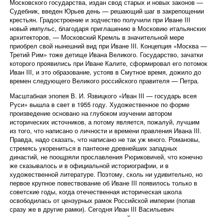
Московского государства, издан свод старых и новых законов —
Судебник, введен Юрьев день — решающий шаг в закрепощении
крестьян. Градостроение и зодчество получили при Иване III
новый импульс, благодаря приглашению в Московию итальянских
архитекторов, — Московский Кремль в значительной мере
приобрел свой нынешний вид при Иване III. Концепция «Москва —
Третий Рим» тоже детище Ивана Великого. Государство, зачатки
которого проявились при Иване Калите, сформировал его потомок
Иван III, и это образование, устояв в Смутное время, дожило до
времен следующего Великого российского правителя — Петра.
Масштабная эпопея В. И. Язвицкого «Иван III — государь всея
Руси» вышла в свет в 1955 году. Художественное по форме
произведение основано на глубоком изучении автором
исторических источников, а потому является, пожалуй, лучшим
из того, что написано о личности и времени правления Ивана III.
Правда, надо сказать, что написано не так уж много. Романовы,
стремясь укорениться в пантеоне древнейших западных
династий, не поощряли прославления Рюриковичей, что конечно
же сказывалось и в официальной историографии, и в
художественной литературе. Поэтому, сколь ни удивительно, но
первое крупное повествование об Иване III появилось только в
советские годы, когда отечественная историческая школа
освободилась от цензурных рамок Российской империи (попав
сразу же в другие рамки). Сегодня Иван III Васильевич