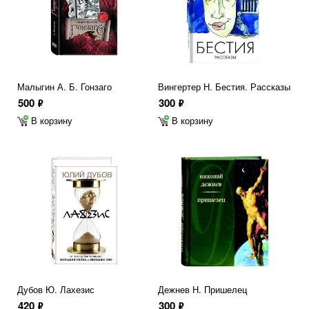
Малыгин А. Б. Гонзаго
Вингертер Н. Бестия. Рассказы
500
300
ф
ф
В корзину
В корзину
Дубов Ю. Лахезис
Дежнев Н. Пришелец
420
300
ф
ф