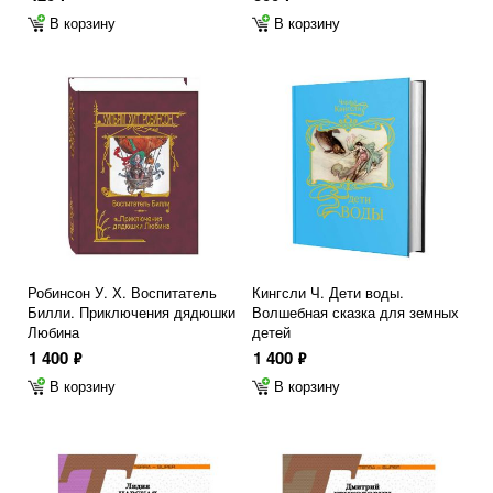
В корзину
В корзину
Робинсон У. Х. Воспитатель
Кингсли Ч. Дети воды.
Билли. Приключения дядюшки
Волшебная сказка для земных
Любина
детей
1 400
1 400
ф
ф
В корзину
В корзину