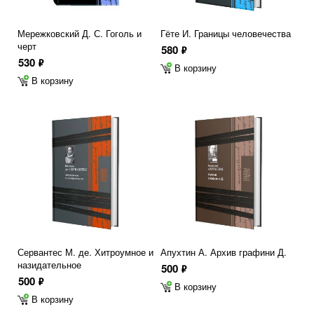
Мережковский Д. С. Гоголь и
Гёте И. Границы человечества
черт
580
ф
530
ф
В корзину
В корзину
Сервантес М. де. Хитроумное и
Апухтин А. Архив графини Д.
назидательное
500
ф
500
ф
В корзину
В корзину