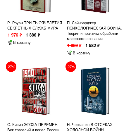
Р. Роуэн ТРИ ТЫСЯЧЕЛЕТИЯ
П. Лайнбарджер
СЕКРЕТНЫХ СЛУЖБ МИРА
ПСИХОЛОГИЧЕСКАЯ ВОЙНА.
Теория и практика обработки
1 976
1 386
ф
ф
массового сознания
В корзину
1 989
1 582
ф
ф
В корзину
-27%
-27%
С. Кисин ЭПОХА ПЕРЕМЕН.
Н. Черкашин В ОТСЕКАХ
Век трагедий и побед России.
ХОЛОДНОЙ ВОЙНЫ