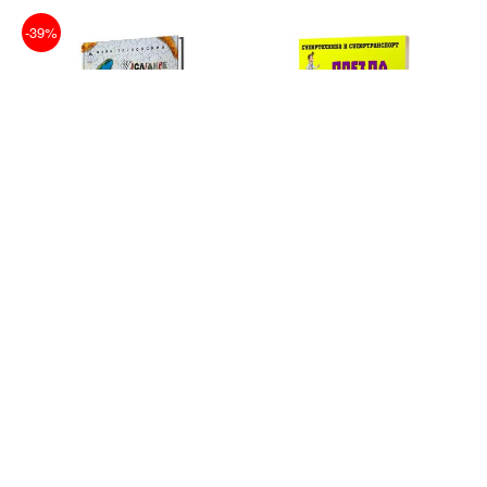
-39%
М. Тарловский ПОСЛЕДНИЕ
ПОЕЗДА И АВТОБУСЫ
ПРИКЛЮЧЕНИЯ БАРОНА
895
ф
МЮНХАУЗЕНА, ИЛИ ОСТРОВ
В корзину
ФИАСКО
1 311
800
ф
ф
В корзину
-5%