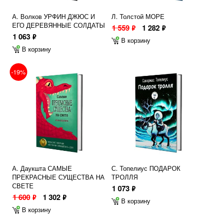
А. Волков УРФИН ДЖЮС И
Л. Толстой МОРЕ
ЕГО ДЕРЕВЯННЫЕ СОЛДАТЫ
1 559
1 282
ф
ф
1 063
ф
В корзину
В корзину
-19%
А. Даукшта САМЫЕ
С. Топелиус ПОДАРОК
ПРЕКРАСНЫЕ СУЩЕСТВА НА
ТРОЛЛЯ
СВЕТЕ
1 073
ф
1 600
1 302
ф
ф
В корзину
В корзину