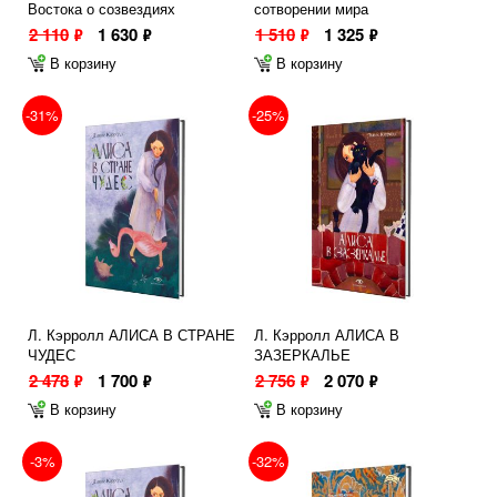
Востока о созвездиях
сотворении мира
2 110
1 630
1 510
1 325
ф
ф
ф
ф
В корзину
В корзину
-31%
-25%
Л. Кэрролл АЛИСА В СТРАНЕ
Л. Кэрролл АЛИСА В
ЧУДЕС
ЗАЗЕРКАЛЬЕ
2 478
1 700
2 756
2 070
ф
ф
ф
ф
В корзину
В корзину
-3%
-32%