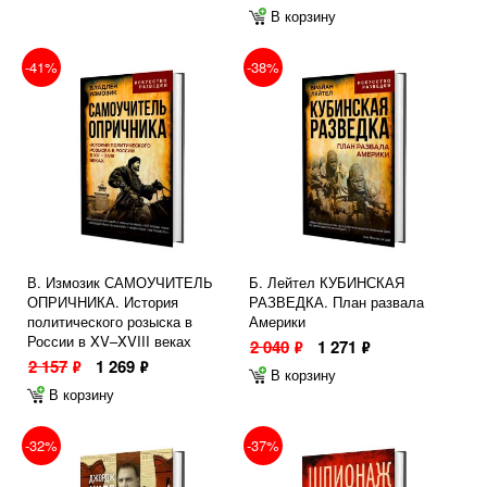
В корзину
-41%
-38%
В. Измозик САМОУЧИТЕЛЬ
Б. Лейтел КУБИНСКАЯ
ОПРИЧНИКА. История
РАЗВЕДКА. План развала
политического розыска в
Америки
России в XV–XVIII веках
2 040
1 271
ф
ф
2 157
1 269
ф
ф
В корзину
В корзину
-32%
-37%