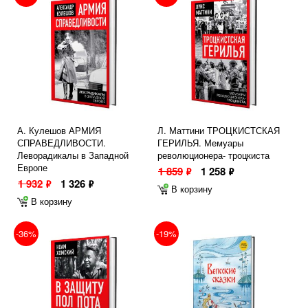
А. Кулешов АРМИЯ
Л. Маттини ТРОЦКИСТСКАЯ
СПРАВЕДЛИВОСТИ.
ГЕРИЛЬЯ. Мемуары
Леворадикалы в Западной
революционера- троцкиста
Европе
1 859
1 258
ф
ф
1 932
1 326
ф
ф
В корзину
В корзину
-36%
-19%