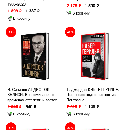
1900–2020
2 178
1 590
ф
ф
1 899
1 387
ф
ф
В корзину
В корзину
-39%
-43%
И. Синицин АНДРОПОВ
Т. Джордан КИБЕРГЕРИЛЬЯ.
ВБЛИЗИ. Воспоминания о
Цифровое подполье против
временах оттепели и застоя
Пентагона
1 546
940
2 019
1 145
ф
ф
ф
ф
В корзину
В корзину
-31%
-32%