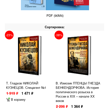
PDF (90Мб)
Сортировка:
-23%
-38%
Т. Гладков НИКОЛАЙ
В. Измозик ПТЕНЦЫ ГНЕЗДА
КУЗНЕЦОВ. Спецагент №1
БЕНКЕНДОРФОВА. История
политического розыска в
1 919
1 471
ф
ф
России в XIX – начале XX
В корзину
веков
2 206
1 364
ф
ф