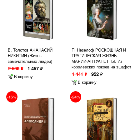
В. Толстов АФАНАСИЙ
П. Незелоф РОСКОШНАЯ И
НИКИТИН (Жизнь
ТРАГИЧЕСКАЯ ЖИЗНЬ
замечательных людей)
МАРИИ-АНТУАНЕТТЫ. Из
королевских покоев на эшафот
2 500
1 457
ф
ф
1 441
952
ф
ф
В корзину
В корзину
-16%
-24%