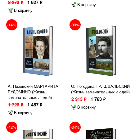
2 273
1 627
ф
ф
В корзину
В корзину
-14%
-39%
А. Низовский МАРГАРИТА
О. Погодина ПРЖЕВАЛЬСКИЙ
РУДОМИНО (Жизнь
(Жизнь замечательных людей)
замечательных людей)
2 913
1 763
ф
ф
1 726
1 487
ф
ф
В корзину
В корзину
-42%
-34%