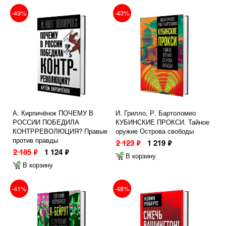
-49%
-43%
А. Кирпичёнок ПОЧЕМУ В
И. Грилло, Р. Бартоломео
РОССИИ ПОБЕДИЛА
КУБИНСКИЕ ПРОКСИ. Тайное
КОНТРРЕВОЛЮЦИЯ? Правые
оружие Острова свободы
против правды
2 123
1 219
ф
ф
2 185
1 124
ф
ф
В корзину
В корзину
-41%
-48%