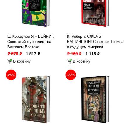
Е. Коршунов Я – БЕЙРУТ.
К. Робертс СЖЕЧЬ
Советский журналист на
ВАШИНГТОН! Советник Трампа
Ближнем Востоке
о будущем Америки
2 576
1 517
2 150
1 118
ф
ф
ф
ф
В корзину
В корзину
-25%
-22%