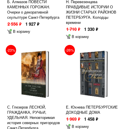
Б. Алмазов ПОВЕСТИ
Н. Перевезенцева
КАМЕННЫХ ГОРОЖАН.
ПРАВДИВЫЕ ИСТОРИИ О
Очерки о декоративной
ЖИЗНИ СТАРЫХ РАЙОНОВ
скульптуре Санкт-Петербурга
ПЕТЕРБУРГА. Колодцы
времени
2 556
1 927
ф
ф
1 710
1 330
ф
ф
В корзину
В корзину
-23%
-26%
С. Глезеров ЛЕСНОЙ,
Е. Юхнева ПЕТЕРБУРГСКИЕ
ГРАЖДАНКА, РУЧЬИ,
ДОХОДНЫЕ ДОМА
УДЕЛЬНАЯ. Неповторимая
1 969
1 458
ф
ф
история северных пригородов
В корзину
Санкт-Петербурга