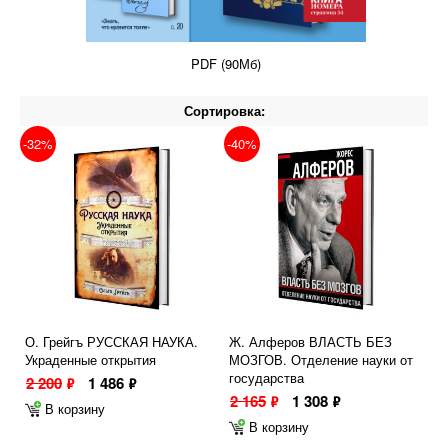
PDF (90Мб)
Сортировка:
-32%
-40%
О. Грейгъ РУССКАЯ НАУКА.
Ж. Алферов ВЛАСТЬ БЕЗ
Украденные открытия
МОЗГОВ. Отделение науки от
государства
2 200
1 486
ф
ф
2 165
1 308
ф
ф
В корзину
В корзину