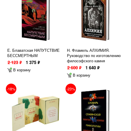
Е. Блаватская НАПУТСТВИЕ
Н. Фламель АЛХИМИЯ.
БЕССМЕРТНЫМ
Руководство по изготовлению
философского камня
2 123
1 375
ф
ф
2 600
1 640
ф
ф
В корзину
В корзину
-18%
-23%