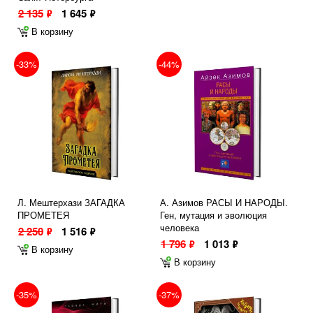
2 135
1 645
ф
ф
В корзину
-33%
-44%
Л. Мештерхази ЗАГАДКА
А. Азимов РАСЫ И НАРОДЫ.
ПРОМЕТЕЯ
Ген, мутация и эволюция
человека
2 250
1 516
ф
ф
1 796
1 013
ф
ф
В корзину
В корзину
-35%
-37%