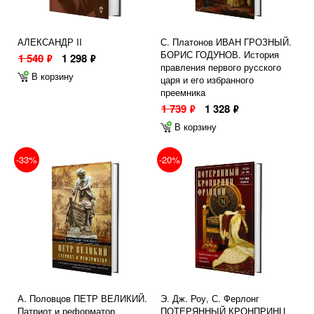
АЛЕКСАНДР II
С. Платонов ИВАН ГРОЗНЫЙ.
БОРИС ГОДУНОВ. История
1 540
1 298
ф
ф
правления первого русского
В корзину
царя и его избранного
преемника
1 739
1 328
ф
ф
В корзину
-33%
-20%
А. Половцов ПЕТР ВЕЛИКИЙ.
Э. Дж. Роу, С. Ферлонг
Патриот и реформатор
ПОТЕРЯННЫЙ КРОНПРИНЦ