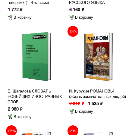
говорим? (1–4 классы)
РУССКОГО ЯЗЫКА
1 772
6 160
ф
ф
В корзину
В корзину
-34%
Е. Шагалова СЛОВАРЬ
И. Курукин РОМАНОВЫ
НОВЕЙШИХ ИНОСТРАННЫХ
(Жизнь замечательных людей)
СЛОВ
2 312
1 535
ф
ф
2 980
ф
В корзину
В корзину
-25%
-23%