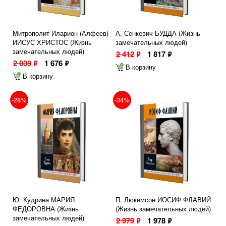
Митрополит Иларион (Алфеев)
А. Сенкевич БУДДА (Жизнь
ИИСУС ХРИСТОС (Жизнь
замечательных людей)
замечательных людей)
2 412
1 817
ф
ф
2 039
1 676
ф
ф
В корзину
В корзину
-28%
-34%
Ю. Кудрина МАРИЯ
П. Люкимсон ИОСИФ ФЛАВИЙ
ФЕДОРОВНА (Жизнь
(Жизнь замечательных людей)
замечательных людей)
2 979
1 978
ф
ф