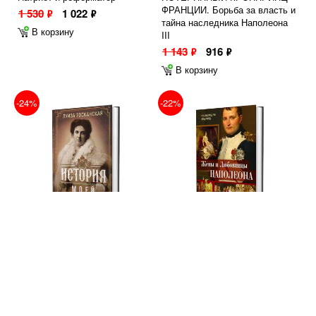
ФРАНЦИИ. Борьба за власть и
1 530
1 022
ф
ф
тайна наследника Наполеона
В корзину
III
1 143
916
ф
ф
В корзину
-24%
-22%
Л. Тосканская ИСТОРИЯ МОЕЙ
Р. Ф. Делдерфилд ЖЕНЫ И
ЖИЗНИ. Наследная принцесса
ЛЮБОВНИЦЫ НАПОЛЕОНА.
Саксонии о скандале в
Исторические портреты
королевской семье
1 919
1 493
ф
ф
1 068
817
ф
ф
В корзину
В корзину