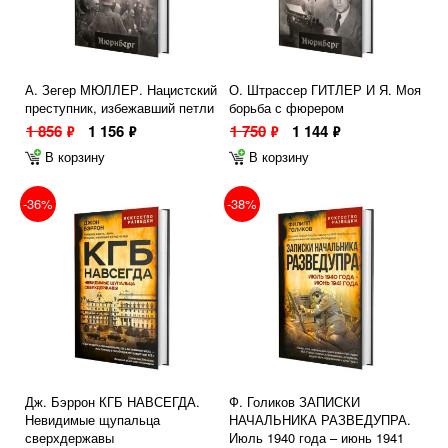
А. Зегер МЮЛЛЕР. Нацистский
О. Штрассер ГИТЛЕР И Я. Моя
преступник, избежавший петли
борьба с фюрером
1 856
1 156
1 750
1 144
ф
ф
ф
ф
В корзину
В корзину
-36%
-38%
Дж. Бэррон КГБ НАВСЕГДА.
Ф. Голиков ЗАПИСКИ
Невидимые щупальца
НАЧАЛЬНИКА РАЗВЕДУПРА.
сверхдержавы
Июль 1940 года – июнь 1941