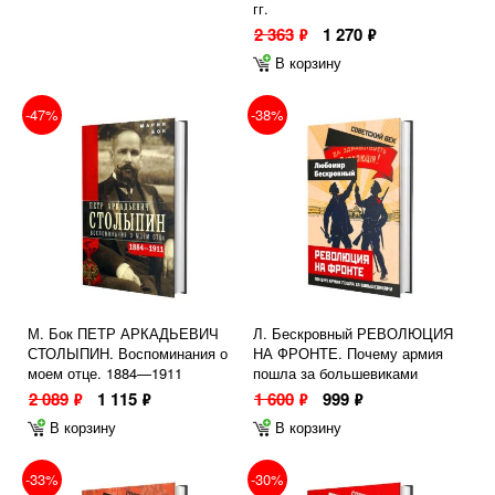
гг.
2 363
1 270
ф
ф
В корзину
-47%
-38%
М. Бок ПЕТР АРКАДЬЕВИЧ
Л. Бескровный РЕВОЛЮЦИЯ
СТОЛЫПИН. Воспоминания о
НА ФРОНТЕ. Почему армия
моем отце. 1884—1911
пошла за большевиками
2 089
1 115
1 600
999
ф
ф
ф
ф
В корзину
В корзину
-33%
-30%