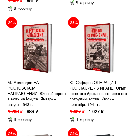
1 502
951
ф
ф
В корзину
В корзину
-20%
-28%
М. Медведев НА
Ю. Сафаров ОПЕРАЦИЯ
РОСТОВСКОМ
«СОГЛАСИЕ» В ИРАНЕ. Опыт
НАПРАВЛЕНИИ. Южный фронт
советско-британского военного
в боях на Миусе. Январь–
сотрудничества. Июль–
август 1943 г.
сентябрь 1941 г.
1 238
986
1 427
1 027
ф
ф
ф
ф
В корзину
В корзину
-26%
-23%