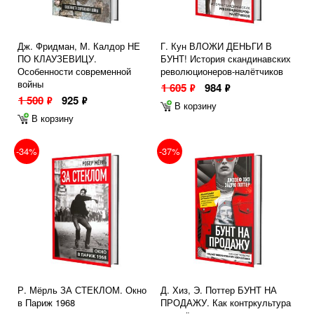
Дж. Фридман, М. Калдор НЕ
Г. Кун ВЛОЖИ ДЕНЬГИ В
ПО КЛАУЗЕВИЦУ.
БУНТ! История скандинавских
Особенности современной
революционеров-налётчиков
войны
1 605
984
ф
ф
1 500
925
ф
ф
В корзину
В корзину
-34%
-37%
Р. Мёрль ЗА СТЕКЛОМ. Окно
Д. Хиз, Э. Поттер БУНТ НА
в Париж 1968
ПРОДАЖУ. Как контркультура