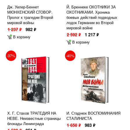
Дж. Уилер-Беннет
Й. Бреннеке ОХОТНИКИ ЗА
МЮНХЕНСКИЙ СГОВОР.
ОХОТНИКАМИ. Хроника
Пролог к трагедии Второй
боевых действий подводных
мировой войны
лодок Германии во Второй
мировой войне
1 237
982
ф
ф
2 592
1 217
ф
ф
В корзину
В корзину
-37%
-40%
Х. Г. Стахов ТРАГЕДИЯ НА
И. Стаднюк ВОСПОМИНАНИЯ
НЕВЕ. Неизвестные страницы
СТАЛИНИСТА
блокады Ленинграда
1 650
983
ф
ф