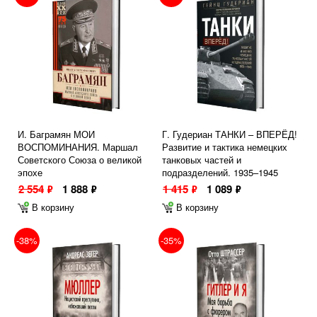
И. Баграмян МОИ
Г. Гудериан ТАНКИ – ВПЕРЁД!
ВОСПОМИНАНИЯ. Маршал
Развитие и тактика немецких
Советского Союза о великой
танковых частей и
эпохе
подразделений. 1935–1945
2 554
1 888
1 415
1 089
ф
ф
ф
ф
В корзину
В корзину
-38%
-35%