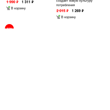
создаёт новую культуру
1 990
1 311
ф
ф
потребления
В корзину
2 015
1 269
ф
ф
В корзину
-41%
Э. Хэнсен ПРЯМОЕ
П. Ершов КОНЕК-ГОРБУНОК
ДЕЙСТВИЕ. Мемуары
870
ф
городской партизанки
В корзину
1 650
970
ф
ф
В корзину
-17%