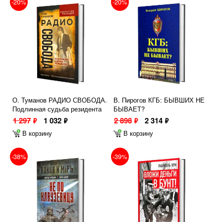
-20%
-20%
О. Туманов РАДИО СВОБОДА.
В. Пирогов КГБ: БЫВШИХ НЕ
Подлинная судьба резидента
БЫВАЕТ?
1 297
1 032
2 898
2 314
ф
ф
ф
ф
В корзину
В корзину
-38%
-39%