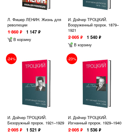
Л. Фишер ЛЕНИН. Жизнь для
И. Дойчер ТРОЦКИЙ.
революции
Вооруженный пророк. 1879–
1921
1 860
1 147
ф
ф
2 005
1 540
ф
ф
В корзину
В корзину
-24%
-23%
И. Дойчер ТРОЦКИЙ.
И. Дойчер ТРОЦКИЙ.
Безоружный пророк. 1921–1929
Изгнанный пророк. 1929–1940
2 005
1 521
2 005
1 536
ф
ф
ф
ф