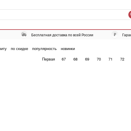
Бесплатная доставка по всей России
Гара
виту
по скидке
популярность
новинки
Первая
67
68
69
70
71
72