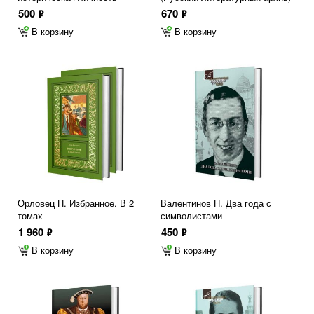
500
670
ф
ф
В корзину
В корзину
Орловец П. Избранное. В 2
Валентинов Н. Два года с
томах
символистами
1 960
450
ф
ф
В корзину
В корзину