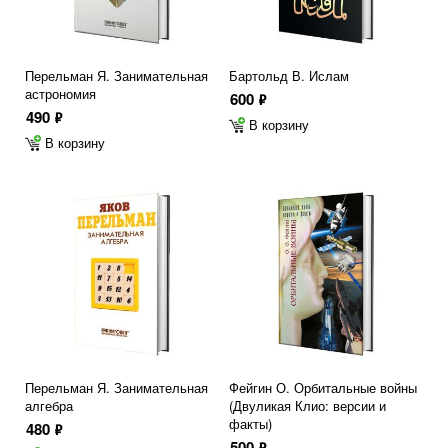
Перельман Я. Занимательная
Бартольд В. Ислам
астрономия
600
ф
490
ф
В корзину
В корзину
Перельман Я. Занимательная
Фейгин О. Орбитальные войны
алгебра
(Двуликая Клио: версии и
факты)
480
ф
500
ф