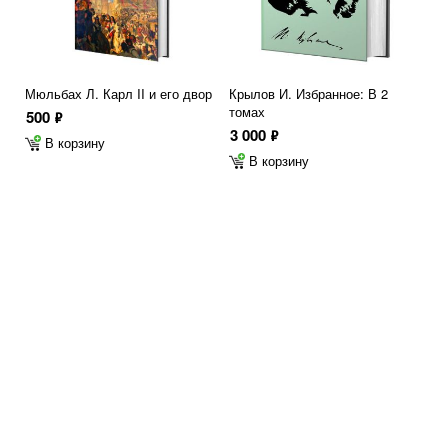
Мюльбах Л. Карл II и его двор
Крылов И. Избранное: В 2
томах
500
ф
3 000
ф
В корзину
В корзину
Дашкова Е. Записки
Ростопчина Е. Поединок
(Литературные памятники
(Поэты в стихах и прозе)
русского быта)
500
ф