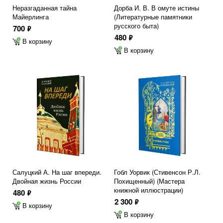
Неразгаданная тайна
Дорба И. В. В омуте истины
Майерлинга
(Литературные памятники
русского быта)
700
ф
480
ф
В корзину
В корзину
Салуцкий А. На шаг впереди.
Гобл Уорвик (Стивенсон Р.Л.
Двойная жизнь России
Похищенный) (Мастера
книжной иллюстрации)
480
ф
2 300
ф
В корзину
В корзину