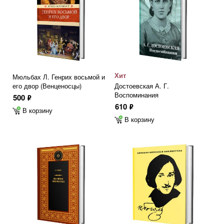
Хит
Мюльбах Л. Генрих восьмой и
его двор (Венценосцы)
Достоевская А. Г.
Воспоминания
500
ф
610
ф
В корзину
В корзину