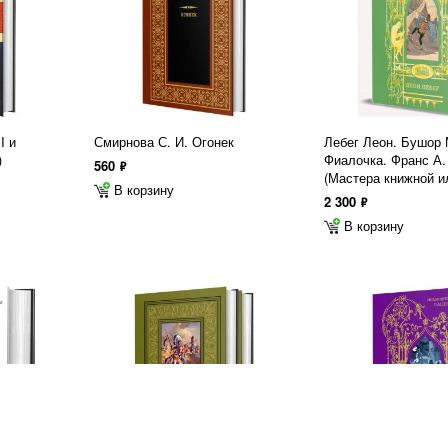
I и
Смирнова С. И. Огонек
Лебег Леон. Бушор 
)
Фиалочка. Франс А.
560
ф
(Мастера книжной и
В корзину
2 300
ф
В корзину