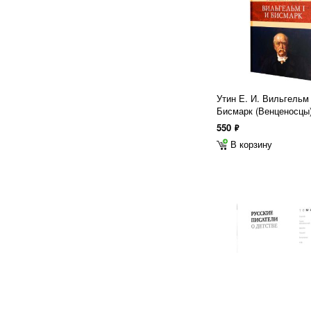
Утин Е. И. Вильгельм 
Бисмарк (Венценосцы
550
ф
В корзину