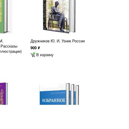
М.
Дружников Ю. И. Узник России
 Рассказы
900
ф
ллюстрации)
В корзину