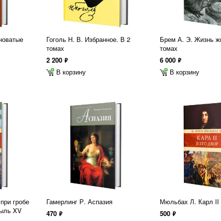
новатые
Гоголь Н. В. Избранное. В 2
Брем А. Э. Жизнь ж
томах
томах
2 200
6 000
ф
ф
В корзину
В корзину
 при гробе
Гамерлинг Р. Аспазия
Мюльбах Л. Карл II 
быль XV
470
500
ф
ф