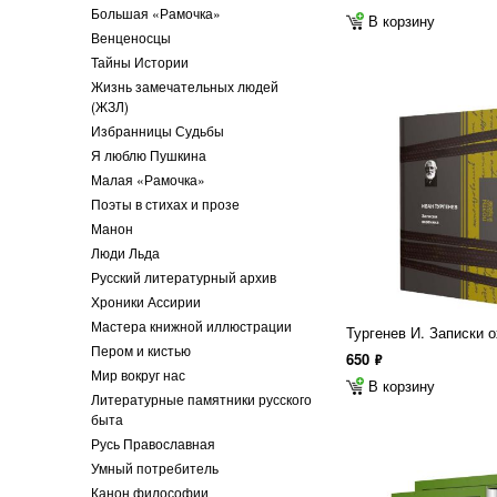
Большая «Рамочка»
В корзину
Венценосцы
Тайны Истории
Жизнь замечательных людей
(ЖЗЛ)
Избранницы Судьбы
Я люблю Пушкина
Малая «Рамочка»
Поэты в стихах и прозе
Манон
Люди Льда
Русский литературный архив
Хроники Ассирии
Мастера книжной иллюстрации
Тургенев И. Записки 
Пером и кистью
650
ф
Мир вокруг нас
В корзину
Литературные памятники русского
быта
Русь Православная
Умный потребитель
Канон философии