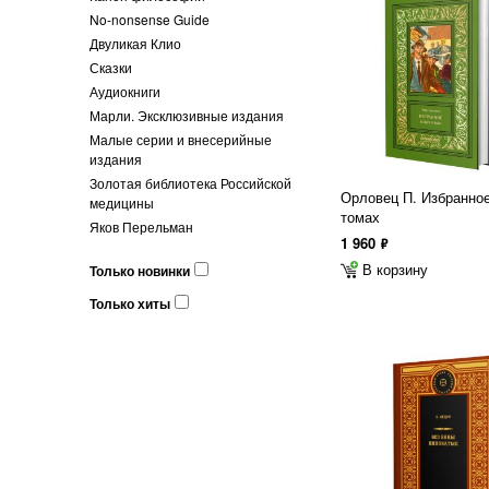
No-nonsense Guide
Двуликая Клио
Сказки
Аудиокниги
Марли. Эксклюзивные издания
Малые серии и внесерийные
издания
Золотая библиотека Российской
Орловец П. Избранное
медицины
томах
Яков Перельман
1 960
ф
В корзину
Только новинки
Только хиты