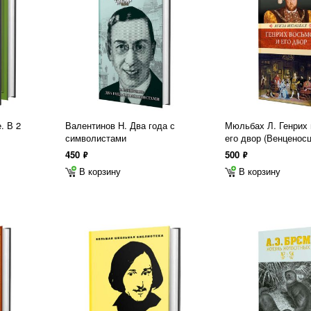
. В 2
Валентинов Н. Два года с
Мюльбах Л. Генрих 
символистами
его двор (Венценос
450
500
ф
ф
В корзину
В корзину