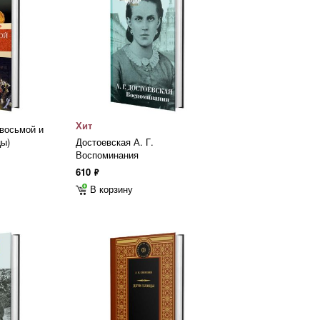
Хит
восьмой и
цы)
Достоевская А. Г.
Воспоминания
610
ф
В корзину