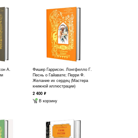
сон А.
Фишер Гаррисон. Лонгфелло Г.
ии
Песнь о Гайавате; Перри Ф.
Желание их сердец (Мастера
книжной иллюстрации)
2 400
ф
В корзину