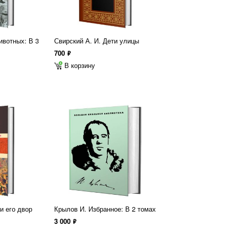
ивотных: В 3
Свирский А. И. Дети улицы
700
ф
В корзину
и его двор
Крылов И. Избранное: В 2 томах
3 000
ф