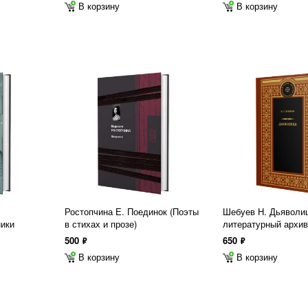
В корзину
В корзину
Ростопчина Е. Поединок (Поэты
Шебуев Н. Дьяволиц
ники
в стихах и прозе)
литературный архив
500
650
ф
ф
В корзину
В корзину