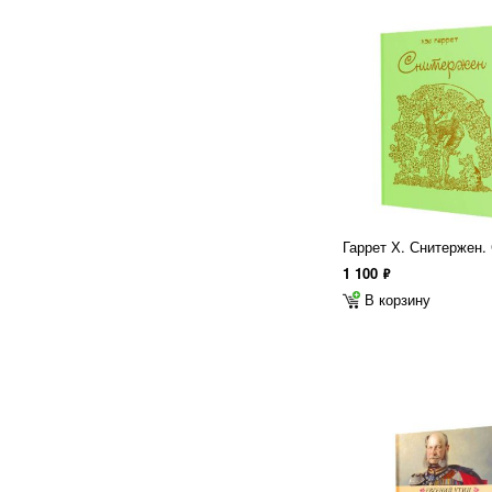
Гаррет Х. Снитержен
1 100
ф
В корзину