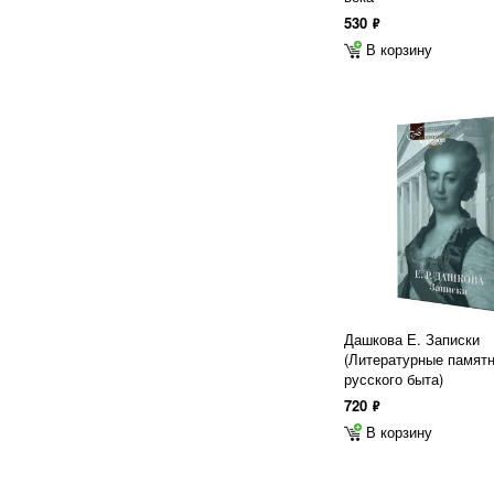
530
ф
В корзину
Дашкова Е. Записки
(Литературные памят
русского быта)
720
ф
В корзину