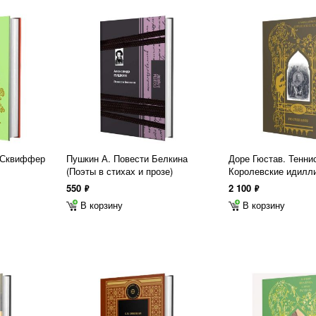
. Сквиффер
Пушкин А. Повести Белкина
Доре Гюстав. Тенни
(Поэты в стихах и прозе)
Королевские идилл
550
2 100
ф
ф
В корзину
В корзину