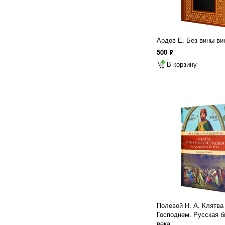
Ардов Е. Без вины ви
500
ф
В корзину
Полевой Н. А. Клятва
Господнем. Русская 
века