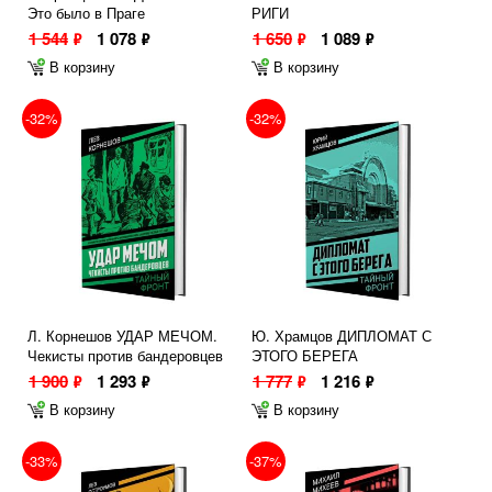
Это было в Праге
РИГИ
1 544
1 078
1 650
1 089
ф
ф
ф
ф
В корзину
В корзину
-32%
-32%
Л. Корнешов УДАР МЕЧОМ.
Ю. Храмцов ДИПЛОМАТ С
Чекисты против бандеровцев
ЭТОГО БЕРЕГА
1 900
1 293
1 777
1 216
ф
ф
ф
ф
В корзину
В корзину
-33%
-37%