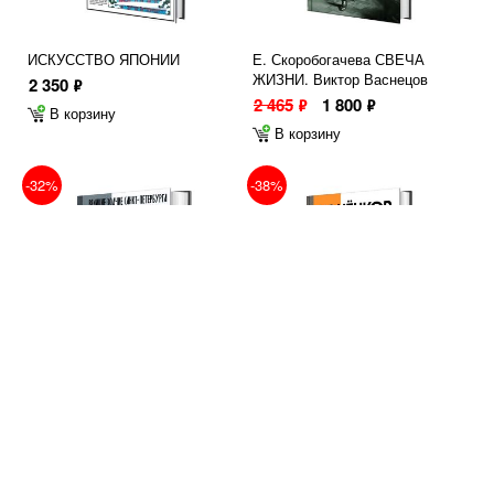
ИСКУССТВО ЯПОНИИ
Е. Скоробогачева СВЕЧА
ЖИЗНИ. Виктор Васнецов
2 350
ф
2 465
1 800
ф
ф
В корзину
В корзину
-32%
-38%
Ю. Овсянников ВЕЛИКИЕ
Е. Скоробогачева КОНЁНКОВ
ЗОДЧИЕ САНКТ-ПЕТЕРБУРГА.
2 500
1 542
ф
ф
Трезини. Растрелли. Росси
В корзину
2 462
1 672
ф
ф