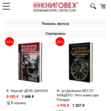
Показать фильтр
Сортировка:
-22%
-22%
Ф. Форсайт ДЕНЬ ШАКАЛА
М. де Джованни МЕСТО
КАЖДОГО. Лето комиссара
2 123
1 646
ф
ф
Ричарди
В корзину
1 710
1 327
ф
ф