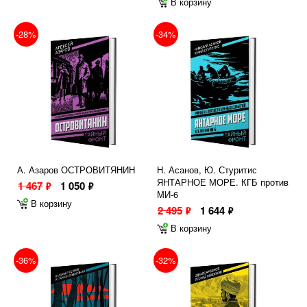
В корзину
-28%
-34%
А. Азаров ОСТРОВИТЯНИН
Н. Асанов, Ю. Стуритис
ЯНТАРНОЕ МОРЕ. КГБ против
1 467
1 050
ф
ф
МИ-6
В корзину
2 495
1 644
ф
ф
В корзину
-36%
-32%