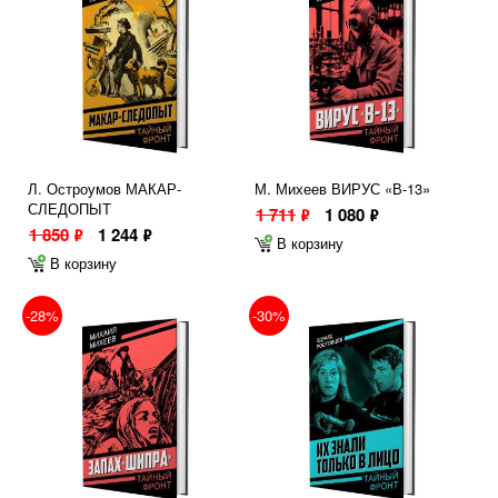
Л. Остроумов МАКАР-
М. Михеев ВИРУС «В-13»
СЛЕДОПЫТ
1 711
1 080
ф
ф
1 850
1 244
ф
ф
В корзину
В корзину
-28%
-30%