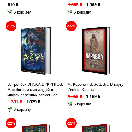
910
1 852
1 069
ф
ф
ф
В корзину
В корзину
-17%
-29%
В. Грёнбек ЭПОХА ВИКИНГОВ.
М. Корелли ВАРАВВА. В кругу
Мир богов и мир людей в
Иисуса Христа
мифах северных германцев
1 656
1 169
ф
ф
1 301
1 079
ф
ф
В корзину
В корзину
-22%
-22%