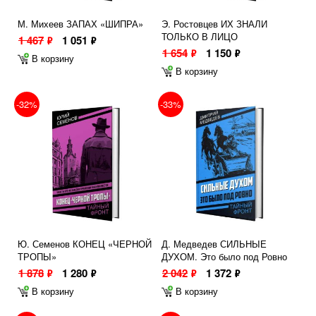
М. Михеев ЗАПАХ «ШИПРА»
Э. Ростовцев ИХ ЗНАЛИ
ТОЛЬКО В ЛИЦО
1 467
1 051
ф
ф
1 654
1 150
ф
ф
В корзину
В корзину
-32%
-33%
Ю. Семенов КОНЕЦ «ЧЕРНОЙ
Д. Медведев СИЛЬНЫЕ
ТРОПЫ»
ДУХОМ. Это было под Ровно
1 878
1 280
2 042
1 372
ф
ф
ф
ф
В корзину
В корзину