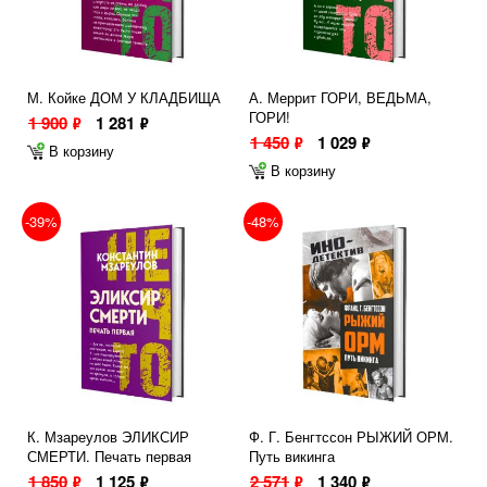
М. Койке ДОМ У КЛАДБИЩА
А. Меррит ГОРИ, ВЕДЬМА,
ГОРИ!
1 900
1 281
ф
ф
1 450
1 029
ф
ф
В корзину
В корзину
-39%
-48%
К. Мзареулов ЭЛИКСИР
Ф. Г. Бенгтссон РЫЖИЙ ОРМ.
СМЕРТИ. Печать первая
Путь викинга
1 850
1 125
2 571
1 340
ф
ф
ф
ф