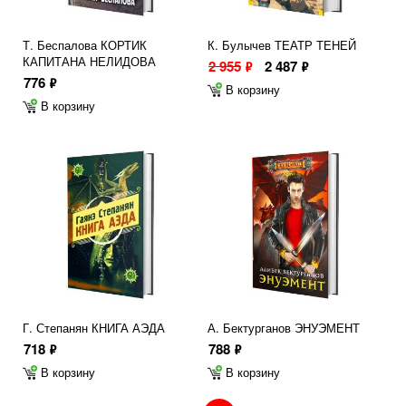
Т. Беспалова КОРТИК
К. Булычев ТЕАТР ТЕНЕЙ
КАПИТАНА НЕЛИДОВА
2 955
2 487
ф
ф
776
ф
В корзину
В корзину
Г. Степанян КНИГА АЭДА
А. Бектурганов ЭНУЭМЕНТ
718
788
ф
ф
В корзину
В корзину