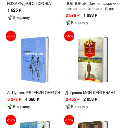
ИЗУМРУДНОГО ГОРОДА
ПОДПОЛЬЯ. Зимние заметки о
летних впечатлениях. Игрок
1 625
ф
2 376
1 993
ф
ф
В корзину
В корзину
-35%
-16%
А. Пушкин ЕВГЕНИЙ ОНЕГИН
Д. Гранин МОЙ ЛЕЙТЕНАНТ
6 277
4 060
2 455
2 053
ф
ф
ф
ф
В корзину
В корзину
-15%
-11%