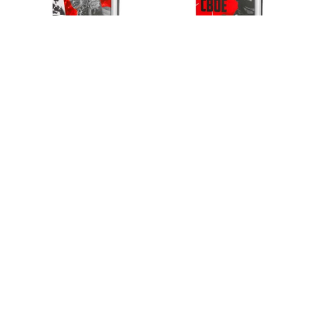
Ф. Форсайт ПСЫ ВОЙНЫ
Л. Шаша КАЖДОМУ СВОЁ
1 990
1 313
1 520
971
ф
ф
ф
ф
В корзину
В корзину
-34%
-22%
С. Фитцек ДОРОГА ДОМОЙ
С. Фитцек ПОДАРОК
1 834
1 210
1 604
1 252
ф
ф
ф
ф