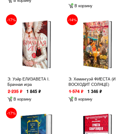
В корзину
В корзину
-17%
-14%
Э. Уэйр ЕЛИЗАВЕТА I.
Э. Хемингуэй ФИЕСТА (И
Брачная игра
ВОСХОДИТ СОЛНЦЕ)
2 235
1 845
1 574
1 346
ф
ф
ф
ф
В корзину
В корзину
-17%