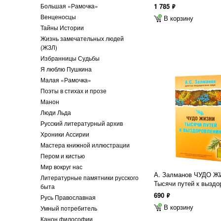
Большая «Рамочка»
1 785
ф
Венценосцы
В корзину
Тайны Истории
Жизнь замечательных людей
(ЖЗЛ)
Избранницы Судьбы
Я люблю Пушкина
Малая «Рамочка»
Поэты в стихах и прозе
Манон
Люди Льда
Русский литературный архив
Хроники Ассирии
Мастера книжной иллюстрации
Пером и кистью
Мир вокруг нас
А. Залманов ЧУДО Ж
Литературные памятники русского
Тысячи путей к вызд
быта
690
ф
Русь Православная
В корзину
Умный потребитель
Канон философии