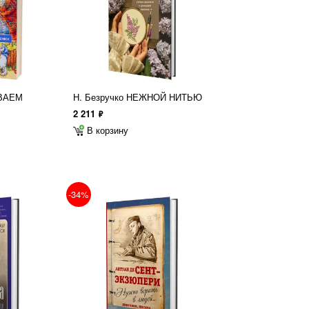
ИВАЕМ
Н. Безручко НЕЖНОЙ НИТЬЮ
2 211
ф
В корзину
-34%