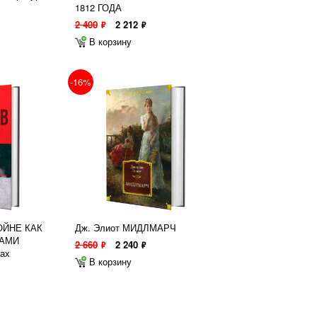
1812 ГОДА
2 400
2 212
ф
ф
В корзину
-16%
ВОЙНЕ КАК
Дж. Элиот МИДЛМАРЧ
ЗАМИ
2 660
2 240
ф
ф
ах
В корзину