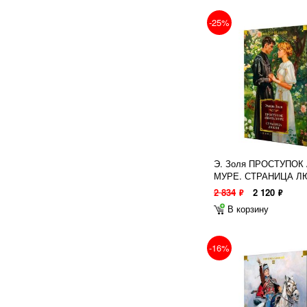
-25%
Э. Золя ПРОСТУПОК
МУРЕ. СТРАНИЦА Л
2 834
2 120
ф
ф
В корзину
-16%