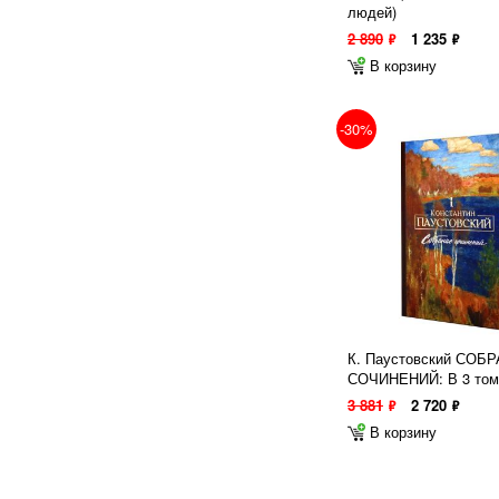
людей)
2 890
1 235
ф
ф
В корзину
-30%
К. Паустовский СОБ
СОЧИНЕНИЙ: В 3 том
3 881
2 720
ф
ф
В корзину