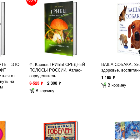
ЕРТЬ – ЭТО
Ф. Карпов ГРИБЫ СРЕДНЕЙ
ВАША СОБАКА. Ухо
ОИТ
ПОЛОСЫ РОССИИ. Атлас-
здоровье, воспитан
ться от
определитель
1 165
ф
нуть на
3 525
2 308
ф
ф
В корзину
ом
В корзину