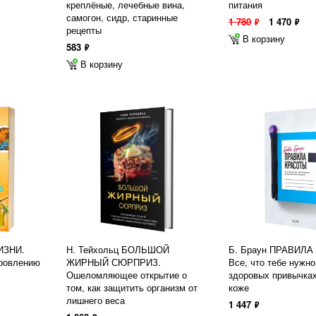
креплёные, лечебные вина,
питания
самогон, сидр, старинные
1 780
1 470
ф
ф
рецепты
В корзину
583
ф
В корзину
ИЗНИ.
Н. Тейхольц БОЛЬШОЙ
Б. Браун ПРАВИЛА
оровлению
ЖИРНЫЙ СЮРПРИЗ.
Все, что тебе нужно
Ошеломляющее открытие о
здоровых привычках
том, как защитить организм от
коже
лишнего веса
1 447
ф