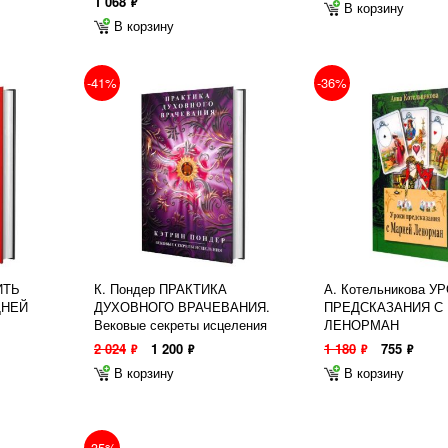
1 068
ф
В корзину
В корзину
-41%
-36%
ИТЬ
К. Пондер ПРАКТИКА
А. Котельникова У
ДНЕЙ
ДУХОВНОГО ВРАЧЕВАНИЯ.
ПРЕДСКАЗАНИЯ С
Вековые секреты исцеления
ЛЕНОРМАН
2 024
1 200
1 180
755
ф
ф
ф
ф
В корзину
В корзину
-35%