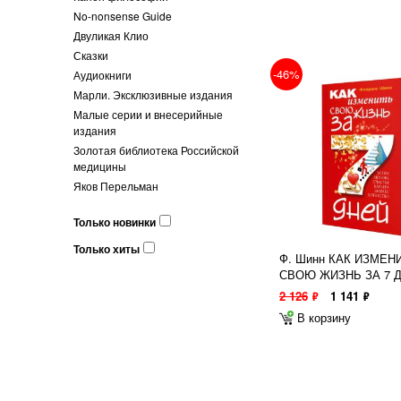
No-nonsense Guide
Двуликая Клио
Сказки
-46%
Аудиокниги
Марли. Эксклюзивные издания
Малые серии и внесерийные
издания
Золотая библиотека Российской
медицины
Яков Перельман
Только новинки
Только хиты
Ф. Шинн КАК ИЗМЕН
СВОЮ ЖИЗНЬ ЗА 7 
2 126
1 141
ф
ф
В корзину