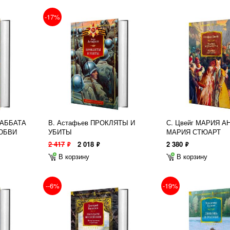
-17%
 АББАТА
В. Астафьев ПРОКЛЯТЫ И
С. Цвейг МАРИЯ А
ЮБВИ
УБИТЫ
МАРИЯ СТЮАРТ
2 417
2 018
2 380
ф
ф
ф
В корзину
В корзину
--6%
-19%