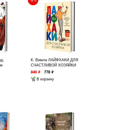
д,
К. Вимла ЛАЙФХАКИ ДЛЯ
ие
СЧАСТЛИВОЙ ХОЗЯЙКИ
849
778
ф
ф
В корзину