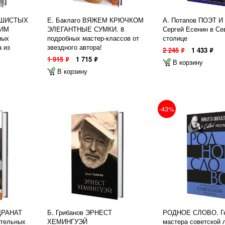
УШИСТЫХ
Е. Баклаго ВЯЖЕМ КРЮЧКОМ
А. Потапов ПОЭТ 
ИМ
ЭЛЕГАНТНЫЕ СУМКИ. 8
Сергей Есенин в Се
ных
подробных мастер-классов от
столице
а из
звездного автора!
2 245
1 433
ф
ф
1 915
1 715
ф
ф
В корзину
В корзину
-43%
ДРАНАТ
Б. Грибанов ЭРНЕСТ
РОДНОЕ СЛОВО. Ге
ательных
ХЕМИНГУЭЙ
мастера советской 