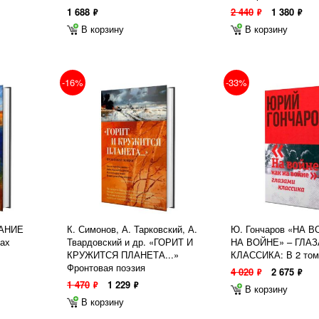
1 688
2 440
1 380
ф
ф
ф
В корзину
В корзину
-16%
-33%
РАНИЕ
К. Симонов, А. Тарковский, А.
Ю. Гончаров «НА 
ах
Твардовский и др. «ГОРИТ И
НА ВОЙНЕ» – ГЛА
КРУЖИТСЯ ПЛАНЕТА...»
КЛАССИКА: В 2 том
Фронтовая поэзия
4 020
2 675
ф
ф
1 470
1 229
ф
ф
В корзину
В корзину