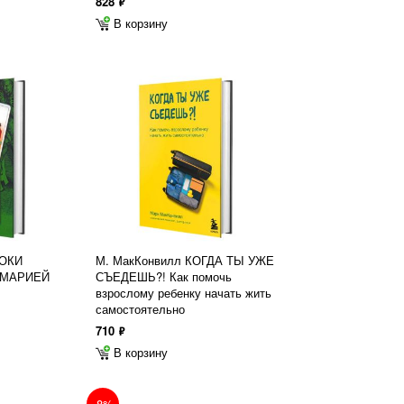
828
ф
В корзину
РОКИ
М. МакКонвилл КОГДА ТЫ УЖЕ
 МАРИЕЙ
СЪЕДЕШЬ?! Как помочь
взрослому ребенку начать жить
самостоятельно
710
ф
В корзину
-8%