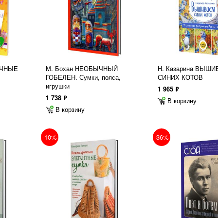
ОЧНЫЕ
М. Бохан НЕОБЫЧНЫЙ
Н. Казарина ВЫШ
ГОБЕЛЕН. Сумки, пояса,
СИНИХ КОТОВ
игрушки
1 965
ф
1 738
ф
В корзину
В корзину
-10%
-36%