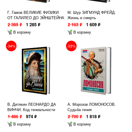
Г. Гамов ВЕЛИКИЕ ФИЗИКИ
М. Шур ЗИГМУНД ФРЕЙД.
ОТ ГАЛИЛЕО ДО ЭЙНШТЕЙНА
Жизнь и смерть
2 385
1 285
2 163
1 609
ф
ф
ф
ф
В корзину
В корзину
-34%
-33%
В. Дитякин ЛЕОНАРДО ДА
А. Морозов ЛОМОНОСОВ.
ВИНЧИ. Код гениальности
Судьба гения
1 486
974
2 700
1 818
ф
ф
ф
ф
В корзину
В корзину