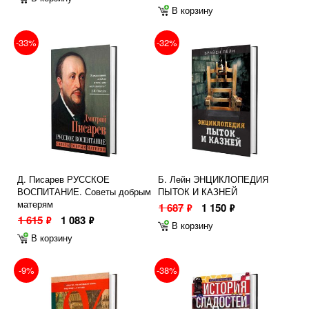
В корзину
-33%
-32%
Д. Писарев РУССКОЕ
Б. Лейн ЭНЦИКЛОПЕДИЯ
ВОСПИТАНИЕ. Советы добрым
ПЫТОК И КАЗНЕЙ
матерям
1 687
1 150
ф
ф
1 615
1 083
ф
ф
В корзину
В корзину
-9%
-38%