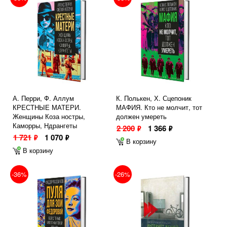
А. Перри, Ф. Аллум
К. Полькен, Х. Сцепоник
КРЕСТНЫЕ МАТЕРИ.
МАФИЯ. Кто не молчит, тот
Женщины Коза ностры,
должен умереть
Каморры, Ндрангеты
2 200
1 366
ф
ф
1 721
1 070
ф
ф
В корзину
В корзину
-36%
-26%