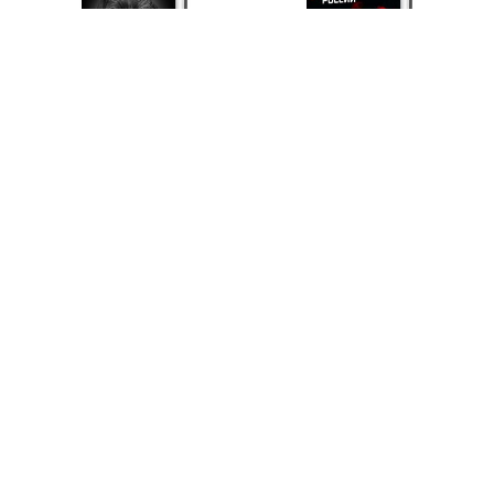
М. Тэтчер ПРАВЬ, БРИТАНИЯ!
А. Широкорад БРИТАНИЯ—
Основы нашей геополитики
РОССИЯ. 300 лет
противостояния
1 790
1 081
ф
ф
1 413
ф
В корзину
В корзину
-42%
-43%