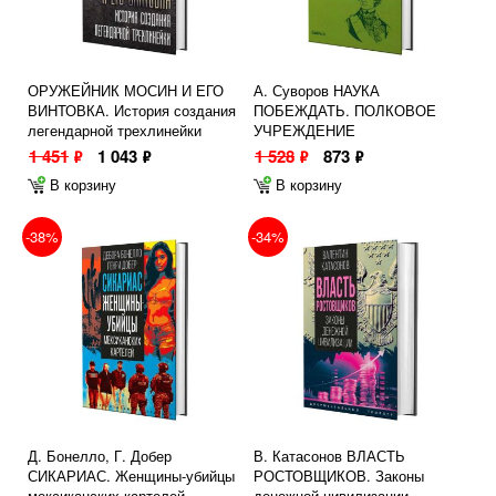
ОРУЖЕЙНИК МОСИН И ЕГО
А. Суворов НАУКА
ВИНТОВКА. История создания
ПОБЕЖДАТЬ. ПОЛКОВОЕ
легендарной трехлинейки
УЧРЕЖДЕНИЕ
1 451
1 043
1 528
873
ф
ф
ф
ф
В корзину
В корзину
-38%
-34%
Д. Бонелло, Г. Добер
В. Катасонов ВЛАСТЬ
СИКАРИАС. Женщины-убийцы
РОСТОВЩИКОВ. Законы
мексиканских картелей
денежной цивилизации