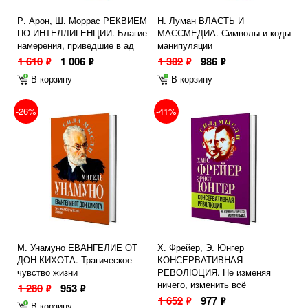
Р. Арон, Ш. Моррас РЕКВИЕМ
Н. Луман ВЛАСТЬ И
ПО ИНТЕЛЛИГЕНЦИИ. Благие
МАССМЕДИА. Символы и коды
намерения, приведшие в ад
манипуляции
1 610
1 006
1 382
986
ф
ф
ф
ф
В корзину
В корзину
-26%
-41%
М. Унамуно ЕВАНГЕЛИЕ ОТ
Х. Фрейер, Э. Юнгер
ДОН КИХОТА. Трагическое
КОНСЕРВАТИВНАЯ
чувство жизни
РЕВОЛЮЦИЯ. Не изменяя
ничего, изменить всё
1 280
953
ф
ф
1 652
977
ф
ф
В корзину