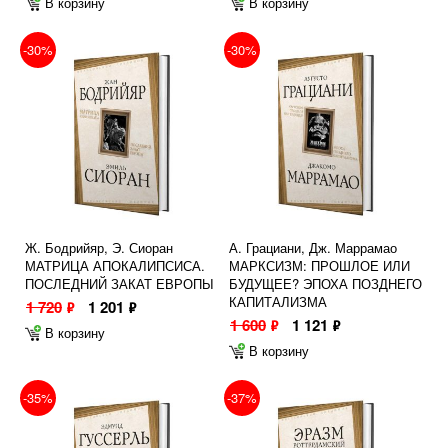
В корзину
В корзину
-30%
-30%
Ж. Бодрийяр, Э. Сиоран
А. Грациани, Дж. Маррамао
МАТРИЦА АПОКАЛИПСИСА.
МАРКСИЗМ: ПРОШЛОЕ ИЛИ
ПОСЛЕДНИЙ ЗАКАТ ЕВРОПЫ
БУДУЩЕЕ? ЭПОХА ПОЗДНЕГО
КАПИТАЛИЗМА
1 720
1 201
ф
ф
1 600
1 121
ф
ф
В корзину
В корзину
-35%
-37%