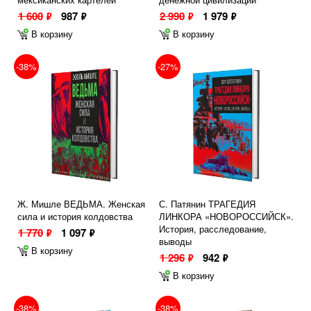
1 600
987
2 990
1 979
ф
ф
ф
ф
В корзину
В корзину
-38%
-27%
Ж. Мишле ВЕДЬМА. Женская
С. Патянин ТРАГЕДИЯ
сила и история колдовства
ЛИНКОРА «НОВОРОССИЙСК».
История, расследование,
1 770
1 097
ф
ф
выводы
В корзину
1 296
942
ф
ф
В корзину
-38%
-38%